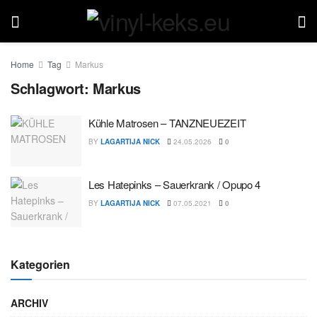
Home
Tag
Markus
Schlagwort:
Markus
Kühle Matrosen – TANZNEUEZEIT
BY
LAGARTIJA NICK
24.05.2026
0
Les Hatepinks – Sauerkrank / Opupo 4
BY
LAGARTIJA NICK
07.05.2021
0
Kategorien
ARCHIV