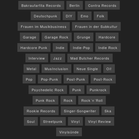
Bakraufarfita Records
Berlin
Contra Records
Deutschpunk
DIY
Emo
Folk
Frauen im Musikbusiness
Frauen in der Subkultur
Garage
Garage Rock
Grunge
Hardcore
Hardcore Punk
Indie
Indie-Pop
Indie Rock
Interview
Jazz
Mad Butcher Records
Metal
MusInclusion
Neue Single
Oi!
Pop
Pop-Punk
Post-Punk
Post-Rock
Psychedelic Rock
Punk
Punkrock
Punk Rock
Rock
Rock´n´Roll
Rookie Records
Singer-Songwriter
Ska
Soul
Streetpunk
Vinyl
Vinyl Review
Vinylsünde