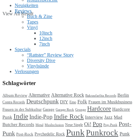
Neuigkeiten
Reviews
View All Result
Buch & Zine
Tapes
Vinyl
10inch
12inch
7inch
Specials
“Rattster” Review Story
Diversity Dive
Vinylsünde
Verlosungen
Schlagwörter
Alternative
Alternative Rock
Berlin
Album Review
Bakraufarfita Records
Deutschpunk
Folk
DIY
Frauen im Musikbusiness
Contra Records
Emo
Hardcore
Hardcore
Garage
Frauen in der Subkultur
Garage Rock
Grunge
Indie
Indie Rock
Indie-Pop
Punk
Interview
Jazz
Mad
Pop
Post-
Oi!
Butcher Records
Metal
MusInclusion
Neue Single
Pop-Punk
Punk
Punkrock
Punk
Punk
Psychedelic Rock
Post-Rock