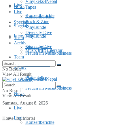
Vinylkeks4Nepal
Live
News
Tapes
Live
Konzertberichte
Konzertberichte
Buch & Zine
Specials
Specials
Vinylsünde
Diversity Dive
Interviews
Vinylsünde
Team
Archiv
Diversity Dive
Plattenteller
Musik trifft Literatur
Frauen im Musikbusiness
Team
MusInclusion
Archiv
No Result
View All Result
Plattenteller
Vinylkeks4Nepal
Frauen im Musikbusiness
No Result
News
View All Result
Samstag, August 8, 2026
Live
Login
Home
Tag
Mortal
Konzertberichte