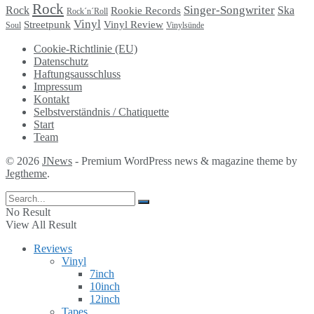
Rock
Singer-Songwriter
Rock
Ska
Rookie Records
Rock´n´Roll
Vinyl
Streetpunk
Vinyl Review
Soul
Vinylsünde
Cookie-Richtlinie (EU)
Datenschutz
Haftungsausschluss
Impressum
Kontakt
Selbstverständnis / Chatiquette
Start
Team
© 2026
JNews
- Premium WordPress news & magazine theme by
Jegtheme
.
No Result
View All Result
Reviews
Vinyl
7inch
10inch
12inch
Tapes