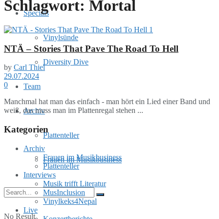
Schlagwort:
Mortal
Specials
Vinylsünde
NTÄ – Stories That Pave The Road To Hell
Diversity Dive
by
Carl Thiel
29.07.2024
0
Team
Manchmal hat man das einfach - man hört ein Lied einer Band und
weiß, das muss man im Plattenregal stehen ...
Archiv
Kategorien
Plattenteller
Archiv
Frauen im Musikbusiness
Frauen im Musikbusiness
Plattenteller
Interviews
Musik trifft Literatur
MusInclusion
Vinylkeks4Nepal
Live
No Result
Konzertberichte