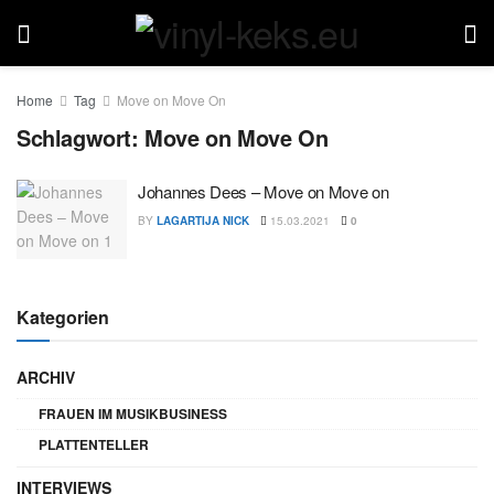
Home
Tag
Move on Move On
Schlagwort:
Move on Move On
Johannes Dees – Move on Move on
BY
LAGARTIJA NICK
15.03.2021
0
Kategorien
ARCHIV
FRAUEN IM MUSIKBUSINESS
PLATTENTELLER
INTERVIEWS