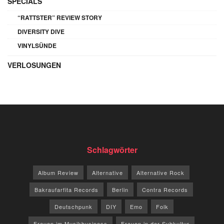
SPECIALS
“RATTSTER” REVIEW STORY
DIVERSITY DIVE
VINYLSÜNDE
VERLOSUNGEN
Schlagwörter
Album Review
Alternative
Alternative Rock
Bakraufarfita Records
Berlin
Contra Records
Deutschpunk
DIY
Emo
Folk
Frauen im Musikbusiness
Frauen in der Subkultur