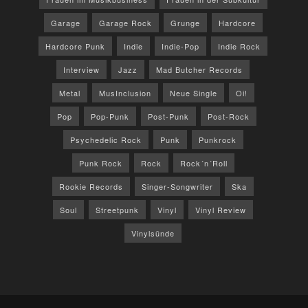
Garage
Garage Rock
Grunge
Hardcore
Hardcore Punk
Indie
Indie-Pop
Indie Rock
Interview
Jazz
Mad Butcher Records
Metal
MusInclusion
Neue Single
Oi!
Pop
Pop-Punk
Post-Punk
Post-Rock
Psychedelic Rock
Punk
Punkrock
Punk Rock
Rock
Rock´n´Roll
Rookie Records
Singer-Songwriter
Ska
Soul
Streetpunk
Vinyl
Vinyl Review
Vinylsünde