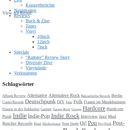
Konzertberichte
Neuigkeiten
View All Result
Reviews
Buch & Zine
Tapes
Vinyl
10inch
12inch
7inch
Specials
“Rattster” Review Story
Diversity Dive
Vinylsünde
Verlosungen
Schlagwörter
Alternative
Alternative Rock
Berlin
Album Review
Bakraufarfita Records
Deutschpunk
Folk
DIY
Frauen im Musikbusiness
Contra Records
Emo
Hardcore
Hardcore
Garage
Frauen in der Subkultur
Garage Rock
Grunge
Indie
Indie Rock
Indie-Pop
Punk
Interview
Jazz
Mad
Pop
Post-
Oi!
Butcher Records
Metal
MusInclusion
Neue Single
Pop-Punk