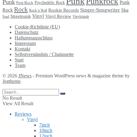
Punk
Punkrock
Punk
Punk
Psychedelic Rock
Post-Rock
Rock
Singer-Songwriter
Rock
Ska
Rookie Records
Rock´n´Roll
Vinyl
Streetpunk
Vinyl Review
Soul
Vinylsünde
Cookie-Richtlinie (EU)
Datenschutz
Haftungsausschluss
Impressum
Kontakt
Selbstverständnis / Chatiquette
Start
Team
© 2026
JNews
- Premium WordPress news & magazine theme by
Jegtheme
.
No Result
View All Result
Reviews
Vinyl
7inch
10inch
12inch