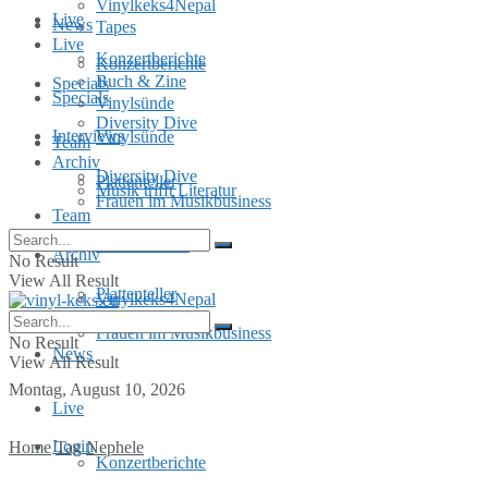
Vinylkeks4Nepal
Live
News
Tapes
Live
Konzertberichte
Konzertberichte
Buch & Zine
Specials
Specials
Vinylsünde
Diversity Dive
Interviews
Vinylsünde
Team
Archiv
Diversity Dive
Plattenteller
Musik trifft Literatur
Frauen im Musikbusiness
Team
MusInclusion
Archiv
No Result
View All Result
Plattenteller
Vinylkeks4Nepal
Frauen im Musikbusiness
No Result
News
View All Result
Montag, August 10, 2026
Live
Login
Home
Tag
Nephele
Konzertberichte