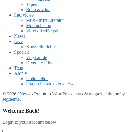
Tapes
Buch & Zine
Interviews
Musik trifft Literatur
MusInclusion
Vinylkeks4Nepal
News
Live
Konzertberichte
Specials
Vinylsünde
Diversity Dive
Team
Archiv
Plattenteller
Frauen im Musikbusiness
© 2026
JNews
- Premium WordPress news & magazine theme by
Jegtheme
.
Welcome Back!
Login to your account below