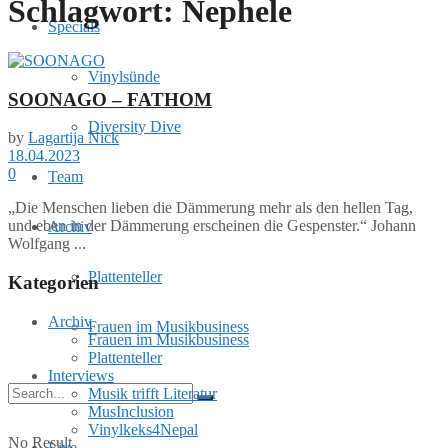
Schlagwort:
Nephele
Specials
Vinylsünde
SOONAGO – FATHOM
Diversity Dive
by
Lagartija Nick
18.04.2023
0
Team
„Die Menschen lieben die Dämmerung mehr als den hellen Tag,
und eben in der Dämmerung erscheinen die Gespenster.“ Johann
Archiv
Wolfgang ...
Plattenteller
Kategorien
Archiv
Frauen im Musikbusiness
Frauen im Musikbusiness
Plattenteller
Interviews
Musik trifft Literatur
MusInclusion
Vinylkeks4Nepal
No Result
Live