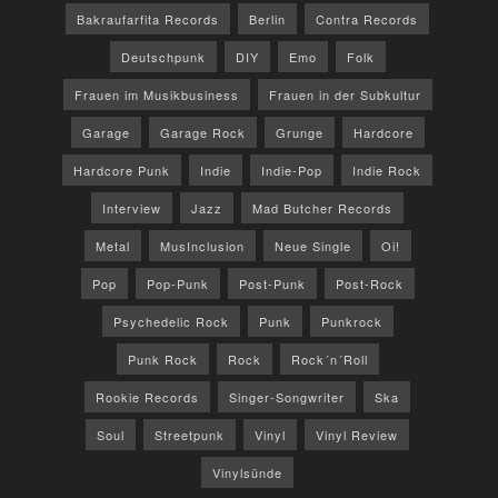
Bakraufarfita Records
Berlin
Contra Records
Deutschpunk
DIY
Emo
Folk
Frauen im Musikbusiness
Frauen in der Subkultur
Garage
Garage Rock
Grunge
Hardcore
Hardcore Punk
Indie
Indie-Pop
Indie Rock
Interview
Jazz
Mad Butcher Records
Metal
MusInclusion
Neue Single
Oi!
Pop
Pop-Punk
Post-Punk
Post-Rock
Psychedelic Rock
Punk
Punkrock
Punk Rock
Rock
Rock´n´Roll
Rookie Records
Singer-Songwriter
Ska
Soul
Streetpunk
Vinyl
Vinyl Review
Vinylsünde