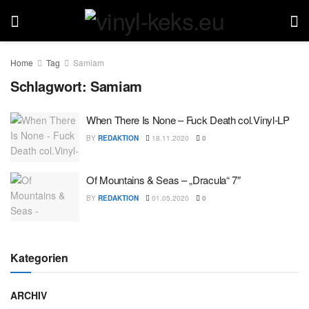
Home
Tag
Samiam
Schlagwort:
Samiam
When There Is None – Fuck Death col.Vinyl-LP
BY
REDAKTION
18.11.2020
0
Of Mountains & Seas – „Dracula“ 7″
BY
REDAKTION
01.05.2020
0
Kategorien
ARCHIV