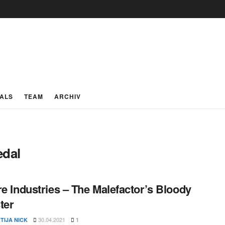
IALS
TEAM
ARCHIV
edal
re Industries – The Malefactor’s Bloody
ter
30.04.2021
TIJA NICK
1