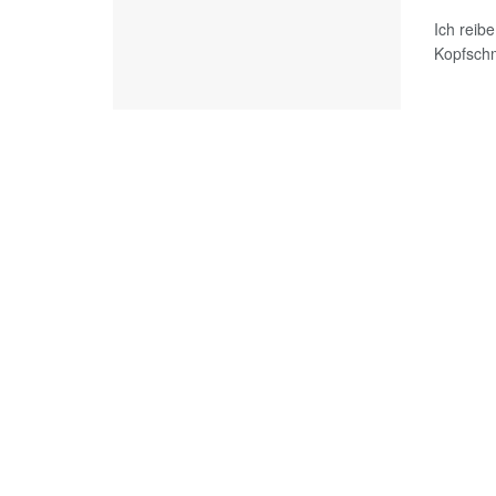
Ich reib
Kopfschm