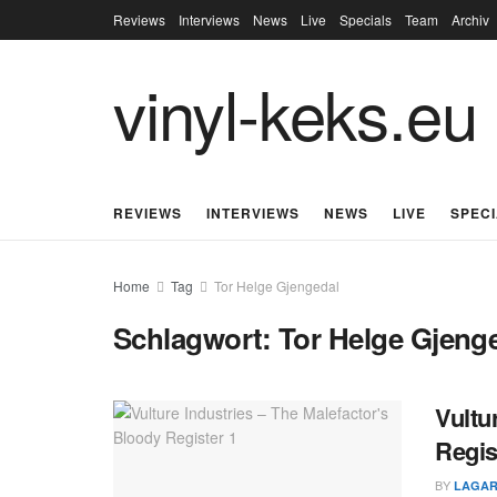
Reviews
Interviews
News
Live
Specials
Team
Archiv
vinyl-keks.eu
REVIEWS
INTERVIEWS
NEWS
LIVE
SPEC
Home
Tag
Tor Helge Gjengedal
Schlagwort:
Tor Helge Gjeng
Vultu
Regis
BY
LAGAR