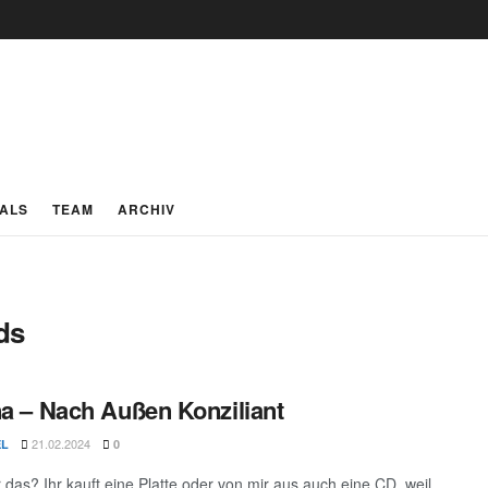
IALS
TEAM
ARCHIV
ds
na – Nach Außen Konziliant
21.02.2024
EL
0
r das? Ihr kauft eine Platte oder von mir aus auch eine CD, weil