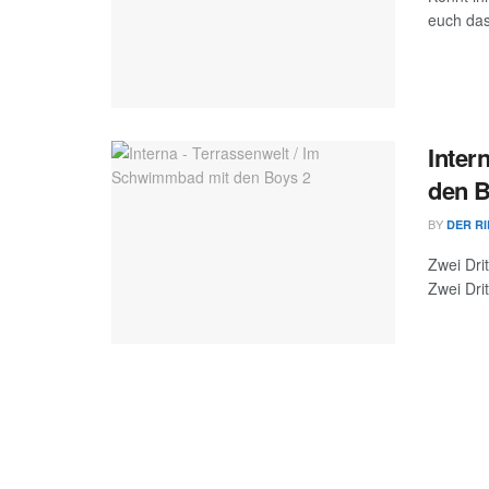
euch das
Inter
den 
BY
DER R
Zwei Dri
Zwei Drit