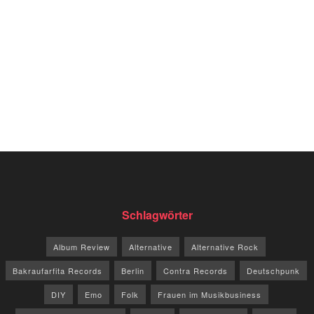
Schlagwörter
Album Review
Alternative
Alternative Rock
Bakraufarfita Records
Berlin
Contra Records
Deutschpunk
DIY
Emo
Folk
Frauen im Musikbusiness