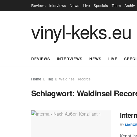
Reviews
Interviews
News
Live
Specials
Team
Archiv
vinyl-keks.eu
REVIEWS
INTERVIEWS
NEWS
LIVE
SPEC
Home
Tag
Waldinsel Records
Schlagwort:
Waldinsel Recor
inter
BY
MARC
Kennt ih