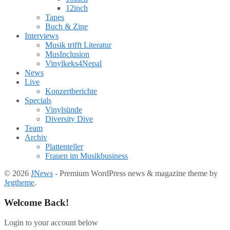
12inch
Tapes
Buch & Zine
Interviews
Musik trifft Literatur
MusInclusion
Vinylkeks4Nepal
News
Live
Konzertberichte
Specials
Vinylsünde
Diversity Dive
Team
Archiv
Plattenteller
Frauen im Musikbusiness
© 2026
JNews
- Premium WordPress news & magazine theme by
Jegtheme
.
Welcome Back!
Login to your account below