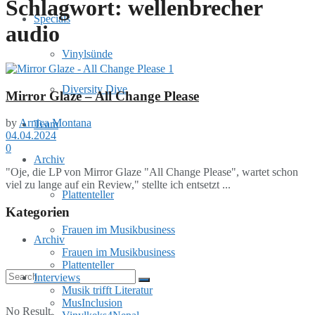
Schlagwort:
wellenbrecher
Specials
audio
Vinylsünde
Diversity Dive
Mirror Glaze – All Change Please
by
Arnica Montana
Team
04.04.2024
0
Archiv
"Oje, die LP von Mirror Glaze "All Change Please", wartet schon
viel zu lange auf ein Review," stellte ich entsetzt ...
Plattenteller
Kategorien
Frauen im Musikbusiness
Archiv
Frauen im Musikbusiness
Plattenteller
Interviews
Musik trifft Literatur
MusInclusion
No Result