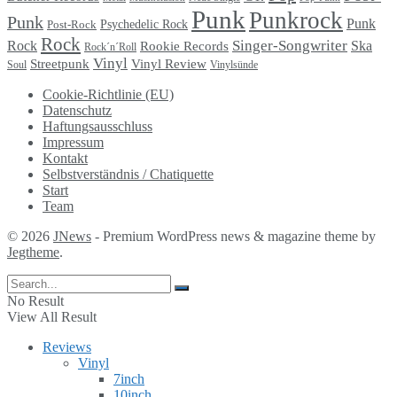
Punk
Punkrock
Punk
Punk
Psychedelic Rock
Post-Rock
Rock
Singer-Songwriter
Rock
Ska
Rookie Records
Rock´n´Roll
Vinyl
Streetpunk
Vinyl Review
Soul
Vinylsünde
Cookie-Richtlinie (EU)
Datenschutz
Haftungsausschluss
Impressum
Kontakt
Selbstverständnis / Chatiquette
Start
Team
© 2026
JNews
- Premium WordPress news & magazine theme by
Jegtheme
.
No Result
View All Result
Reviews
Vinyl
7inch
10inch