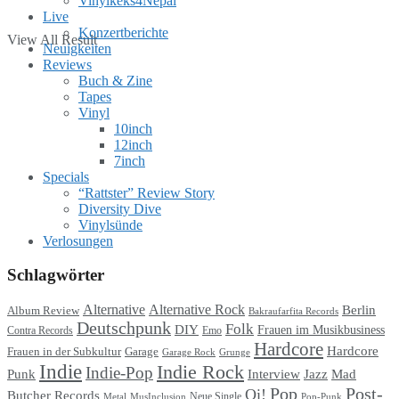
Vinylkeks4Nepal
Live
Konzertberichte
View All Result
Neuigkeiten
Reviews
Buch & Zine
Tapes
Vinyl
10inch
12inch
7inch
Specials
“Rattster” Review Story
Diversity Dive
Vinylsünde
Verlosungen
Schlagwörter
Alternative
Alternative Rock
Berlin
Album Review
Bakraufarfita Records
Deutschpunk
Folk
DIY
Frauen im Musikbusiness
Contra Records
Emo
Hardcore
Hardcore
Garage
Frauen in der Subkultur
Garage Rock
Grunge
Indie
Indie Rock
Indie-Pop
Punk
Interview
Jazz
Mad
Pop
Post-
Oi!
Butcher Records
Metal
MusInclusion
Neue Single
Pop-Punk