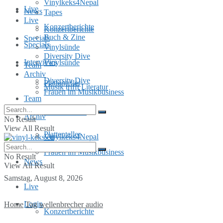
Vinylkeks4Nepal
Live
News
Tapes
Live
Konzertberichte
Konzertberichte
Buch & Zine
Specials
Specials
Vinylsünde
Diversity Dive
Interviews
Vinylsünde
Team
Archiv
Diversity Dive
Plattenteller
Musik trifft Literatur
Frauen im Musikbusiness
Team
MusInclusion
Archiv
No Result
View All Result
Plattenteller
Vinylkeks4Nepal
Frauen im Musikbusiness
No Result
News
View All Result
Samstag, August 8, 2026
Live
Login
Home
Tag
wellenbrecher audio
Konzertberichte