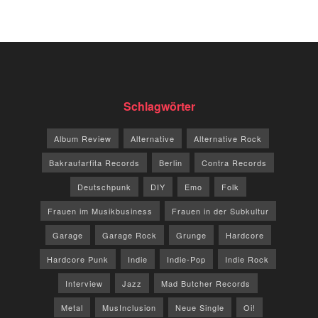
Schlagwörter
Album Review
Alternative
Alternative Rock
Bakraufarfita Records
Berlin
Contra Records
Deutschpunk
DIY
Emo
Folk
Frauen im Musikbusiness
Frauen in der Subkultur
Garage
Garage Rock
Grunge
Hardcore
Hardcore Punk
Indie
Indie-Pop
Indie Rock
Interview
Jazz
Mad Butcher Records
Metal
MusInclusion
Neue Single
Oi!