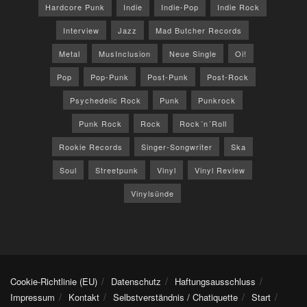
Hardcore Punk
Indie
Indie-Pop
Indie Rock
Interview
Jazz
Mad Butcher Records
Metal
MusInclusion
Neue Single
Oi!
Pop
Pop-Punk
Post-Punk
Post-Rock
Psychedelic Rock
Punk
Punkrock
Punk Rock
Rock
Rock´n´Roll
Rookie Records
Singer-Songwriter
Ska
Soul
Streetpunk
Vinyl
Vinyl Review
Vinylsünde
Cookie-Richtlinie (EU)
Datenschutz
Haftungsausschluss
Impressum
Kontakt
Selbstverständnis / Chatiquette
Start