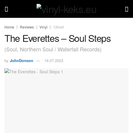
Home
Reviews
Vinyl
12inch
The Everettes – Soul Steps
(Soul, Northern Soul / Waterfall Records)
by
JohnDonson
19.07.2023