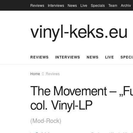
Reviews
Interviews
News
Live
Specials
Team
Archiv
vinyl-keks.eu
REVIEWS
INTERVIEWS
NEWS
LIVE
SPEC
Home
Reviews
The Movement – „F
col. Vinyl-LP
(Mod-Rock)