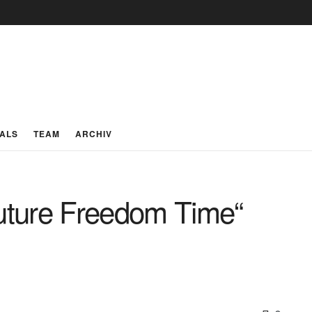
IALS
TEAM
ARCHIV
uture Freedom Time“