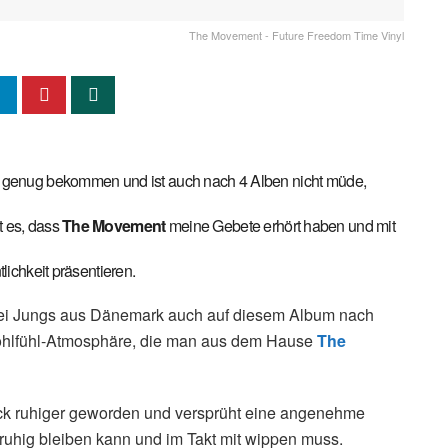
The Movement - Future Freedom Time Vinyl
e genug bekommen und ist auch nach 4 Alben nicht müde,
t es, dass
The Movement
meine Gebete erhört haben und mit
lichkeit präsentieren.
ei Jungs aus Dänemark auch auf diesem Album nach
Wohlfühl-Atmosphäre, die man aus dem Hause
The
ck ruhiger geworden und versprüht eine angenehme
 ruhig bleiben kann und im Takt mit wippen muss.