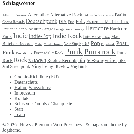
Schlagwörter
Alternative
Alternative Rock
Berlin
Album Review
Bakraufarfita Records
Deutschpunk
Folk
DIY
Frauen im Musikbusiness
Contra Records
Emo
Hardcore
Hardcore
Garage
Frauen in der Subkultur
Garage Rock
Grunge
Indie
Indie Rock
Indie-Pop
Punk
Interview
Jazz
Mad
Pop
Post-
Oi!
Butcher Records
Metal
MusInclusion
Neue Single
Pop-Punk
Punk
Punkrock
Punk
Punk
Psychedelic Rock
Post-Rock
Rock
Singer-Songwriter
Rock
Ska
Rookie Records
Rock´n´Roll
Vinyl
Streetpunk
Vinyl Review
Soul
Vinylsünde
Cookie-Richtlinie (EU)
Datenschutz
Haftungsausschluss
Impressum
Kontakt
Selbstverständnis / Chatiquette
Start
Team
© 2026
JNews
- Premium WordPress news & magazine theme by
Jegtheme
.