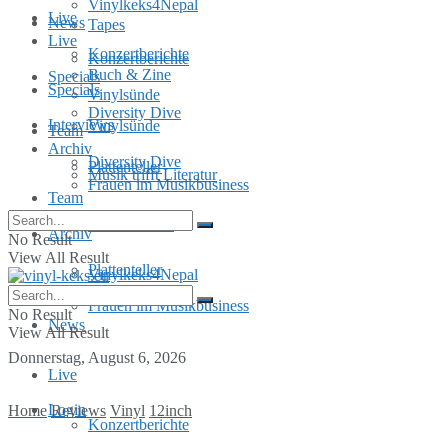
Vinylkeks4Nepal
Live
News
Tapes
Live
Konzertberichte
Konzertberichte
Buch & Zine
Specials
Specials
Vinylsünde
Diversity Dive
Interviews
Vinylsünde
Team
Archiv
Diversity Dive
Plattenteller
Musik trifft Literatur
Frauen im Musikbusiness
Team
MusInclusion
Archiv
No Result
View All Result
Plattenteller
Vinylkeks4Nepal
Frauen im Musikbusiness
No Result
News
View All Result
Donnerstag, August 6, 2026
Live
Login
Home
Reviews
Vinyl
12inch
Konzertberichte