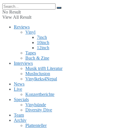
No Result
View All Result
Reviews
Vinyl
7inch
10inch
12inch
Tapes
Buch & Zine
Interviews
Musik trifft Literatur
MusInclusion
Vinylkeks4Nepal
News
Live
Konzertberichte
Specials
Vinylsünde
Diversity Dive
Team
Archiv
Plattenteller