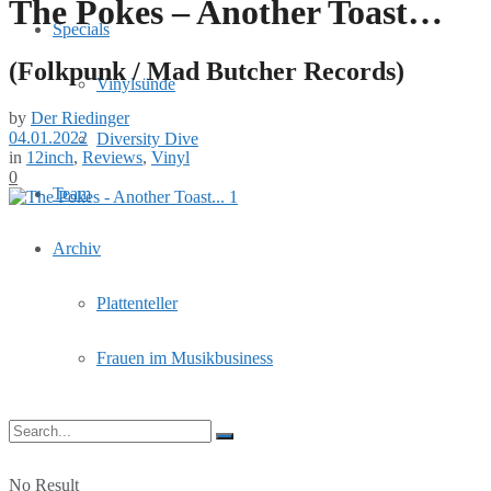
The Pokes – Another Toast…
Specials
(Folkpunk / Mad Butcher Records)
Vinylsünde
by
Der Riedinger
04.01.2022
Diversity Dive
in
12inch
,
Reviews
,
Vinyl
0
Team
Archiv
Plattenteller
Frauen im Musikbusiness
No Result