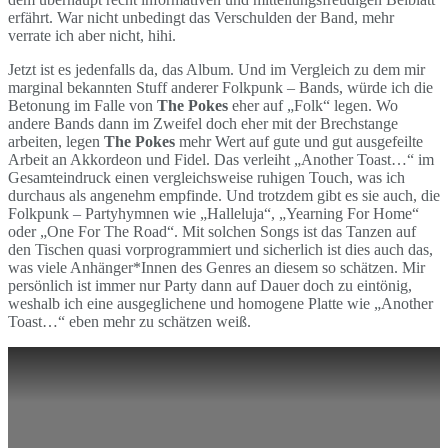
erfährt. War nicht unbedingt das Verschulden der Band, mehr
verrate ich aber nicht, hihi.
Jetzt ist es jedenfalls da, das Album. Und im Vergleich zu dem mir
marginal bekannten Stuff anderer Folkpunk – Bands, würde ich die
Betonung im Falle von
The Pokes
eher auf „Folk“ legen. Wo
andere Bands dann im Zweifel doch eher mit der Brechstange
arbeiten, legen
The Pokes
mehr Wert auf gute und gut ausgefeilte
Arbeit an Akkordeon und Fidel. Das verleiht „Another Toast…“ im
Gesamteindruck einen vergleichsweise ruhigen Touch, was ich
durchaus als angenehm empfinde. Und trotzdem gibt es sie auch, die
Folkpunk – Partyhymnen wie „Halleluja“, „Yearning For Home“
oder „One For The Road“. Mit solchen Songs ist das Tanzen auf
den Tischen quasi vorprogrammiert und sicherlich ist dies auch das,
was viele Anhänger*Innen des Genres an diesem so schätzen. Mir
persönlich ist immer nur Party dann auf Dauer doch zu eintönig,
weshalb ich eine ausgeglichene und homogene Platte wie „Another
Toast…“ eben mehr zu schätzen weiß.