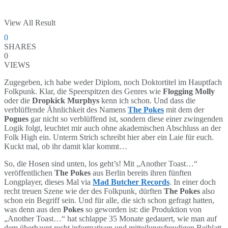
View All Result
0
SHARES
0
VIEWS
Zugegeben, ich habe weder Diplom, noch Doktortitel im Hauptfach
Folkpunk. Klar, die Speerspitzen des Genres wie
Flogging Molly
oder die
Dropkick Murphys
kenn ich schon. Und dass die
verblüffende Ähnlichkeit des Namens
The Pokes
mit dem der
Pogues
gar nicht so verblüffend ist, sondern diese einer zwingenden
Logik folgt, leuchtet mir auch ohne akademischen Abschluss an der
Folk High ein. Unterm Strich schreibt hier aber ein Laie für euch.
Kuckt mal, ob ihr damit klar kommt…
So, die Hosen sind unten, los geht’s! Mit „Another Toast…“
veröffentlichen
The Pokes
aus Berlin bereits ihren fünften
Longplayer, dieses Mal via
Mad Butcher Records
. In einer doch
recht treuen Szene wie der des Folkpunk, dürften
The Pokes
also
schon ein Begriff sein. Und für alle, die sich schon gefragt hatten,
was denn aus den
Pokes
so geworden ist: die Produktion von
„Another Toast…“ hat schlappe 35 Monate gedauert, wie man auf
dem überhaupt recht informativen und mitteilungsfreudigen Beiblatt