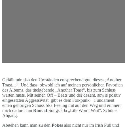
Gefällt mir also den Umständen entsprechend gut, dieses „Another
Toast…“. Und dass, obwohl ich auf meinen persönlichen Favoriten
des Albums, das titelgebende „Another Toast“, bis zum Schluss
warten muss. Mit seinen Off – Beats und der dezent, sowie positiv
eingesetzten Aggressivität, gibt es dem Folkpunk – Fundament
einen gehörigen Schuss Ska-Feeling mit auf den Weg und erinnert
mich dadurch an
Rancid
-Songs à la „Life Won’t Wait“. Schöner
Abgang.
Abgehen kann man zu den
Pokes
also nicht nur im Irish Pub und