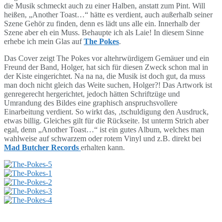
die Musik schmeckt auch zu einer Halben, anstatt zum Pint. Will
heißen, „Another Toast…“ hätte es verdient, auch außerhalb seiner
Szene Gehör zu finden, denn es lädt uns alle ein. Innerhalb der
Szene aber eh ein Muss. Behaupte ich als Laie! In diesem Sinne
erhebe ich mein Glas auf
The Pokes
.
Das Cover zeigt The Pokes vor altehrwürdigem Gemäuer und ein
Freund der Band, Holger, hat sich für diesen Zweck schon mal in
der Kiste eingerichtet. Na na na, die Musik ist doch gut, da muss
man doch nicht gleich das Weite suchen, Holger?! Das Artwork ist
genregerecht hergerichtet, jedoch hätten Schriftzüge und
Umrandung des Bildes eine graphisch anspruchsvollere
Einarbeitung verdient. So wirkt das, ‚tschuldigung den Ausdruck,
etwas billig. Gleiches gilt für die Rückseite. Ist unterm Strich aber
egal, denn „Another Toast…“ ist ein gutes Album, welches man
wahlweise auf schwarzem oder rotem Vinyl und z.B. direkt bei
Mad Butcher Records
erhalten kann.