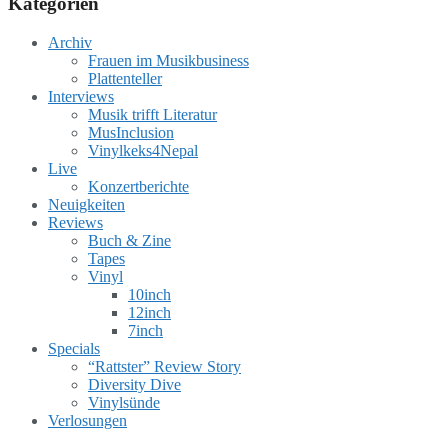
Kategorien
Archiv
Frauen im Musikbusiness
Plattenteller
Interviews
Musik trifft Literatur
MusInclusion
Vinylkeks4Nepal
Live
Konzertberichte
Neuigkeiten
Reviews
Buch & Zine
Tapes
Vinyl
10inch
12inch
7inch
Specials
“Rattster” Review Story
Diversity Dive
Vinylsünde
Verlosungen