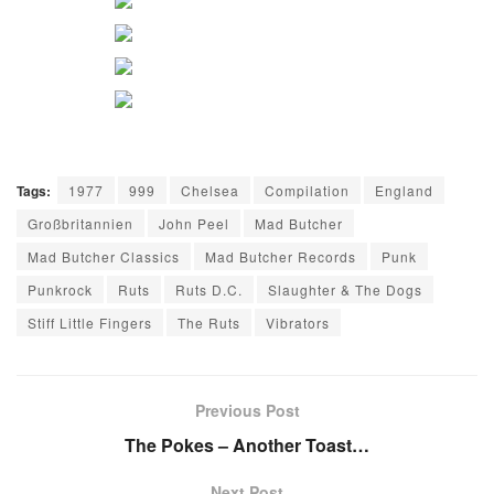
Tags:
1977
999
Chelsea
Compilation
England
Großbritannien
John Peel
Mad Butcher
Mad Butcher Classics
Mad Butcher Records
Punk
Punkrock
Ruts
Ruts D.C.
Slaughter & The Dogs
Stiff Little Fingers
The Ruts
Vibrators
Previous Post
The Pokes – Another Toast…
Next Post