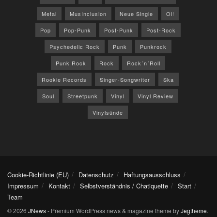
Metal
MusInclusion
Neue Single
Oi!
Pop
Pop-Punk
Post-Punk
Post-Rock
Psychedelic Rock
Punk
Punkrock
Punk Rock
Rock
Rock´n´Roll
Rookie Records
Singer-Songwriter
Ska
Soul
Streetpunk
Vinyl
Vinyl Review
Vinylsünde
Cookie-Richtlinie (EU)
Datenschutz
Haftungsausschluss
Impressum
Kontakt
Selbstverständnis / Chatiquette
Start
Team
© 2026
JNews
- Premium WordPress news & magazine theme by
Jegtheme
.