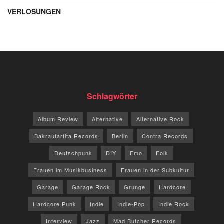
VERLOSUNGEN
Schlagwörter
Album Review
Alternative
Alternative Rock
Bakraufarfita Records
Berlin
Contra Records
Deutschpunk
DIY
Emo
Folk
Frauen im Musikbusiness
Frauen in der Subkultur
Garage
Garage Rock
Grunge
Hardcore
Hardcore Punk
Indie
Indie-Pop
Indie Rock
Interview
Jazz
Mad Butcher Records