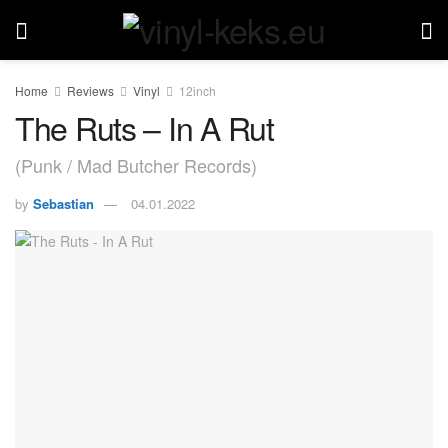
Home
Reviews
Vinyl
12inch
The Ruts – In A Rut
(Punk / Mad Butcher Records)
by
Sebastian
04.01.2022