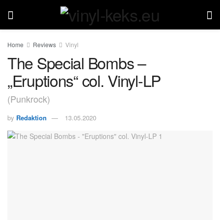
Home
Reviews
Vinyl
The Special Bombs –
„Eruptions“ col. Vinyl-LP
(Punkrock)
by
Redaktion
13.05.2020