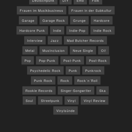
Deutschpunk
DIY
Emo
Folk
Frauen im Musikbusiness
Frauen in der Subkultur
Garage
Garage Rock
Grunge
Hardcore
Hardcore Punk
Indie
Indie-Pop
Indie Rock
Interview
Jazz
Mad Butcher Records
Metal
MusInclusion
Neue Single
Oi!
Pop
Pop-Punk
Post-Punk
Post-Rock
Psychedelic Rock
Punk
Punkrock
Punk Rock
Rock
Rock´n´Roll
Rookie Records
Singer-Songwriter
Ska
Soul
Streetpunk
Vinyl
Vinyl Review
Vinylsünde