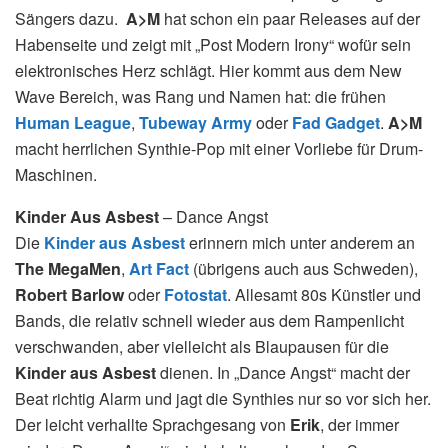
Sängers dazu.
A>M
hat schon ein paar Releases auf der
Habenseite und zeigt mit „Post Modern Irony“ wofür sein
elektronisches Herz schlägt. Hier kommt aus dem New
Wave Bereich, was Rang und Namen hat: die frühen
Human League
,
Tubeway Army
oder
Fad Gadget
.
A>M
macht herrlichen Synthie-Pop mit einer Vorliebe für Drum-
Maschinen.
Kinder Aus Asbest
– Dance Angst
Die
Kinder aus Asbest
erinnern mich unter anderem an
The MegaMen
,
Art Fact
(übrigens auch aus Schweden),
Robert Barlow
oder
Fotostat
. Allesamt 80s Künstler und
Bands, die relativ schnell wieder aus dem Rampenlicht
verschwanden, aber vielleicht als Blaupausen für die
Kinder aus Asbest
dienen. In „Dance Angst“ macht der
Beat richtig Alarm und jagt die Synthies nur so vor sich her.
Der leicht verhallte Sprachgesang von
Erik
, der immer