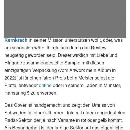
Ich kann diesen Sampler euch allen ans Herz legen, die ihr
auf diesen Art der elektronischen Musik steht,
Dr.
Kernkrach
in seiner Mission unterstützen wollt, oder, was
am schönsten wäre, ihr einfach durch das Review
neugierig geworden seid. Dieser wirklich mit Liebe und
Hingabe zusammengestellte Sampler mit diesen
einzigartigen Verpackung (vom Artwork mein Album in
2022) ist für einen fairen Preis beim Meister selbst die
Platte, entweder
online
oder in seinem Laden in Münster,
Hansaring 5 zu erwerben.
Das Cover ist handgemacht und zeigt den Umriss von
Schweden in feiner silberner Linie mit einem angedeuteten
Radar-Sektor, der je nach Variante in rot oder gelb kommt.
Als Besonderheit ist der farbige Sektor auf das eigentliche