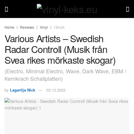
Home
Reviews
Vinyl
12inch
Various Artists – Swedish
Radar Controll (Musik från
Svea rikes mörkaste skogar)
(Electro, Minimal Electro, Wave, Dark Wave, EBM /
Kernkrach Schallplatten)
by
Lagartija Nick
03.12.2022