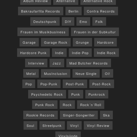
Album Review
Alternative
Alternative Rock
Bakraufarfita Records
Berlin
Contra Records
Deutschpunk
DIY
Emo
Folk
Frauen im Musikbusiness
Frauen in der Subkultur
Garage
Garage Rock
Grunge
Hardcore
Hardcore Punk
Indie
Indie-Pop
Indie Rock
Interview
Jazz
Mad Butcher Records
Metal
MusInclusion
Neue Single
Oi!
Pop
Pop-Punk
Post-Punk
Post-Rock
Psychedelic Rock
Punk
Punkrock
Punk Rock
Rock
Rock´n´Roll
Rookie Records
Singer-Songwriter
Ska
Soul
Streetpunk
Vinyl
Vinyl Review
Vinylsünde