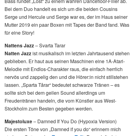
Bass rundet „Lost“ zu einem wahren Dancefloor-Filler ab.
Bei dem Duo handelt es sich um die beiden Cousins
Serge und Hercule und Serge war es, der im Haus seiner
Mutter 2019 ein paar Boxen mit Tapes der Band fand. Was
für eine Story!
Nattens Jazz
– Svarta Tarar
Natten Jazz
ist musikalisch im letzten Jahrtausend stehen
geblieben. Er haut aus seinen Maschinen eine 1A-Atari-
Melodie mit Endlos-Charakter raus, die einfach herrlich
nervös und zappelig den und die Hörer:in nicht stillstehen
lassen. „Sparta Tårar“ bedeutet schwarze Tränen – es
sollte sich bei dem geilen Sound allerdings um
Freudentränen handeln, die vom Künstler aus West-
Stockholm zum Besten gegeben werden.
Majestoluxe
– Damned If You Do (Hypoxia Version)
Die ersten Töne von „Damned if you do“ erinnern mich