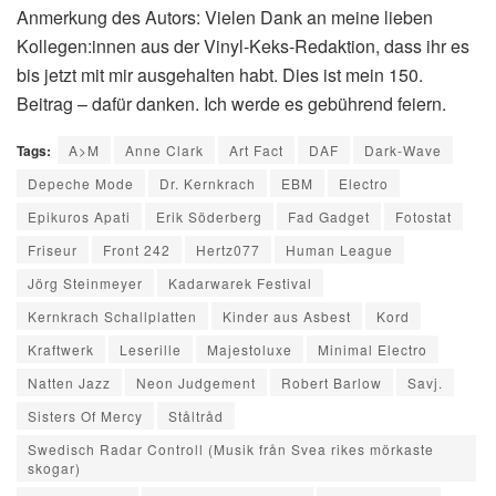
Anmerkung des Autors: Vielen Dank an meine lieben
Kollegen:innen aus der Vinyl-Keks-Redaktion, dass ihr es
bis jetzt mit mir ausgehalten habt. Dies ist mein 150.
Beitrag – dafür danken. Ich werde es gebührend feiern.
Tags:
A>M
Anne Clark
Art Fact
DAF
Dark-Wave
Depeche Mode
Dr. Kernkrach
EBM
Electro
Epikuros Apati
Erik Söderberg
Fad Gadget
Fotostat
Friseur
Front 242
Hertz077
Human League
Jörg Steinmeyer
Kadarwarek Festival
Kernkrach Schallplatten
Kinder aus Asbest
Kord
Kraftwerk
Leserille
Majestoluxe
Minimal Electro
Natten Jazz
Neon Judgement
Robert Barlow
Savj.
Sisters Of Mercy
Ståltråd
Swedisch Radar Controll (Musik från Svea rikes mörkaste
skogar)