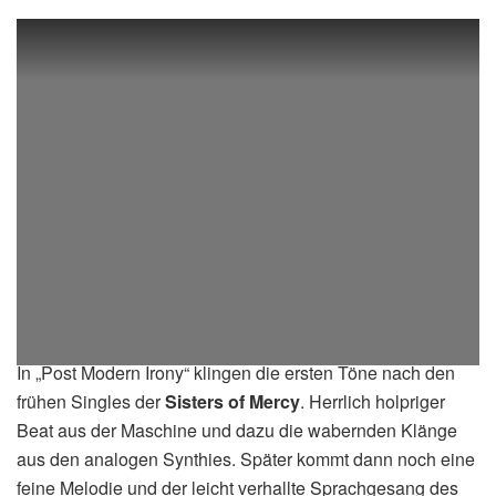
A>M
– Post Modern Irony (KInder Aus Asbest Dead Soul
Remix)
In „Post Modern Irony“ klingen die ersten Töne nach den
frühen Singles der
Sisters of Mercy
. Herrlich holpriger
Beat aus der Maschine und dazu die wabernden Klänge
aus den analogen Synthies. Später kommt dann noch eine
feine Melodie und der leicht verhallte Sprachgesang des