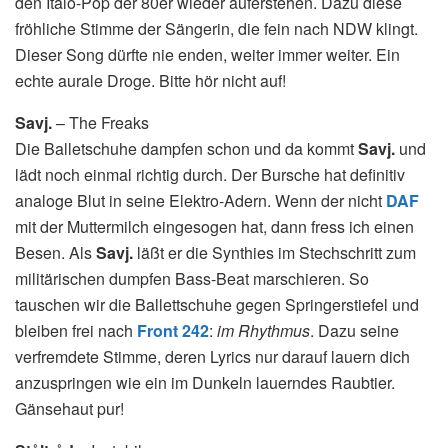
den Italo-Pop der 80er wieder auferstehen. Dazu diese
fröhliche Stimme der Sängerin, die fein nach NDW klingt.
Dieser Song dürfte nie enden, weiter immer weiter. Ein
echte aurale Droge. Bitte hör nicht auf!
Savj.
– The Freaks
Die Balletschuhe dampfen schon und da kommt
Savj.
und
lädt noch einmal richtig durch. Der Bursche hat definitiv
analoge Blut in seine Elektro-Adern. Wenn der nicht
DAF
mit der Muttermilch eingesogen hat, dann fress ich einen
Besen. Als
Savj.
läßt er die Synthies im Stechschritt zum
militärischen dumpfen Bass-Beat marschieren. So
tauschen wir die Ballettschuhe gegen Springerstiefel und
bleiben frei nach
Front 242
:
im Rhythmus
. Dazu seine
verfremdete Stimme, deren Lyrics nur darauf lauern dich
anzuspringen wie ein im Dunkeln lauerndes Raubtier.
Gänsehaut pur!