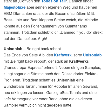
stark an „Go“ von den
Tones on Tail
“. Danach findet
Majestoluxe
aber seinen eigenen Weg und haut einen
EBM-Diamanten raus, der die Boxen erschüttern läßt.
Bass-Linie und Beat kloppen Steine weich, die Melodie
könnte aus den Folterkammern von Guantanamo
stammen. Trotzdem schiebt dich „Damned if you do“ direkt
auf den Dancefloor. Argh!
Unisonlab
– Be right back reboot
Das Ende von Seite A bilden
Kraftwerk
,
sorry
Unisonlab
mit „Be right back reboot“, der stark an
Kraftwerk
s
„Transeuropa-Express“ erinnert. Neben einigen Samples,
klingt sogar die Stimme nach den Düsseldorfer Elektro-
Pionieren. Trotzdem schafft es
Unisonlab
eine
wunderbare Tanznummer für Roboter im alten Gewand,
neu erklingen zu lassen. Ganz großes Tennis und eine
tiefe Verneigung vor einer Band, ohne die es diesen
Sampler vermutlich nicht gegeben hätte.