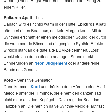
wieder „Dance Angst“ wiederholt, machen den Song zu
einem Killer.
Epikuros Apati
– Lost
Danach wird es richtig warm in der Hütte.
Epikuros Apati
hämmert einen Beat raus, der kein Morgen kennt. Mit den
Synthies erschafft er einen melodischen Sound, der durch
die wummernde Bässe und eingespielte Synthie-Effekte
wirklich stark an die gute alte EBM-Zeit erinnert. „Lost“
weckt einfach durch diesen analogen Sound direkt
Erinnerungen an
Neon Judgement
oder andere feine
Bands des Genres.
Kord
– Sensitive Sensation
Dann kommen
Kord
und drücken dem Hörer:in eine Atari-
Melodie unter die Hirnrinde, die einem den ganzen Tag
nicht mehr aus dem Kopf geht. Dazu regt der Beat das
Tanzbein an. Die herrlich naive Synthie-Melodie läßt fast