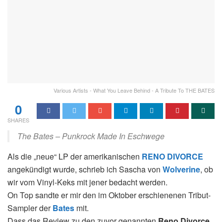
Various Artists - What You Leave Behind - A Tribute To THE BATES
0
SHARES
The Bates – Punkrock Made In Eschwege
Als die „neue“ LP der amerikanischen
RENO DIVORCE
angekündigt wurde, schrieb ich Sascha von
Wolverine
, ob
wir vom Vinyl-Keks mit jener bedacht werden.
On Top sandte er mir den im Oktober erschienenen Tribut-
Sampler der
Bates
mit.
Dass das Review zu den zuvor genannten
Reno Divorce