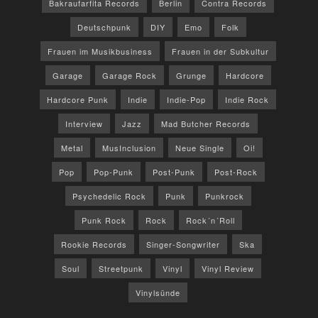
Bakraufarfita Records
Berlin
Contra Records
Deutschpunk
DIY
Emo
Folk
Frauen im Musikbusiness
Frauen in der Subkultur
Garage
Garage Rock
Grunge
Hardcore
Hardcore Punk
Indie
Indie-Pop
Indie Rock
Interview
Jazz
Mad Butcher Records
Metal
MusInclusion
Neue Single
Oi!
Pop
Pop-Punk
Post-Punk
Post-Rock
Psychedelic Rock
Punk
Punkrock
Punk Rock
Rock
Rock´n´Roll
Rookie Records
Singer-Songwriter
Ska
Soul
Streetpunk
Vinyl
Vinyl Review
Vinylsünde