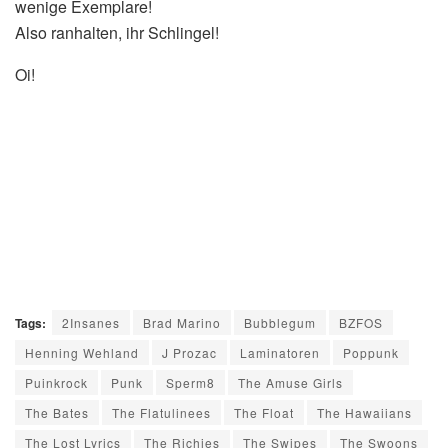
wenige Exemplare!
Also ranhalten, ihr Schlingel!
Oi!
Tags:
2Insanes
Brad Marino
Bubblegum
BZFOS
Henning Wehland
J Prozac
Laminatoren
Poppunk
Puinkrock
Punk
Sperm8
The Amuse Girls
The Bates
The Flatulinees
The Float
The Hawaiians
The Lost Lyrics
The Richies
The Swipes
The Swoons