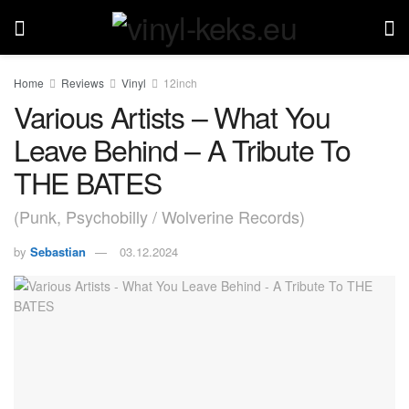
Home
Reviews
Vinyl
12inch
Various Artists – What You
Leave Behind – A Tribute To
THE BATES
(Punk, Psychobilly / Wolverine Records)
by
Sebastian
03.12.2024