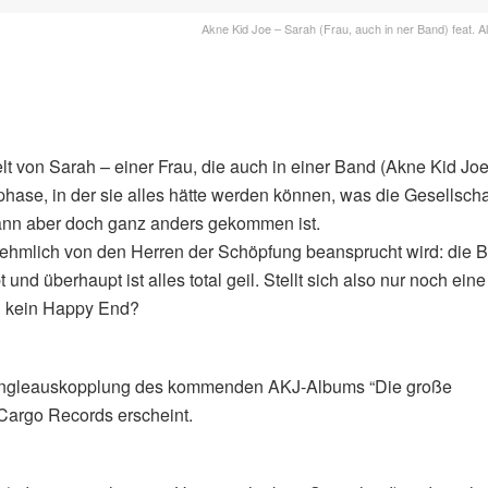
Akne Kid Joe – Sarah (Frau, auch in ner Band) feat. 
t von Sarah – einer Frau, die auch in einer Band (Akne Kid Joe)
ase, in der sie alles hätte werden können, was die Gesellschaf
h dann aber doch ganz anders gekommen ist.
rnehmlich von den Herren der Schöpfung beansprucht wird: die 
und überhaupt ist alles total geil. Stellt sich also nur noch eine
ch kein Happy End?
te Singleauskopplung des kommenden AKJ-Albums “Die große
Cargo Records erscheint.