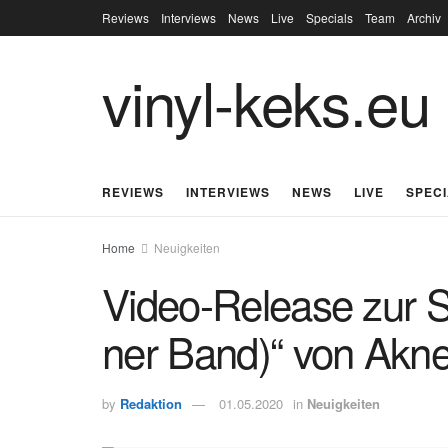
Reviews
Interviews
News
Live
Specials
Team
Archiv
vinyl-keks.eu
REVIEWS
INTERVIEWS
NEWS
LIVE
SPEC
Home
Neuigkeiten
Video-Release zur S
ner Band)“ von Akne
by
Redaktion
01.05.2020
in
Neuigkeiten