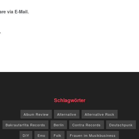
e via E-Mail.
.
Schlagwörter
Album Review
Alternative
Alternative Rock
Bakraufarfita Records
Berlin
Contra Records
Deutschpunk
DIY
Emo
Folk
Frauen im Musikbusiness