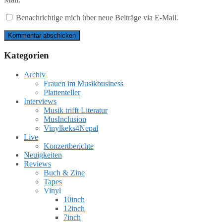
Benachrichtige mich über neue Beiträge via E-Mail.
Kategorien
Archiv
Frauen im Musikbusiness
Plattenteller
Interviews
Musik trifft Literatur
MusInclusion
Vinylkeks4Nepal
Live
Konzertberichte
Neuigkeiten
Reviews
Buch & Zine
Tapes
Vinyl
10inch
12inch
7inch