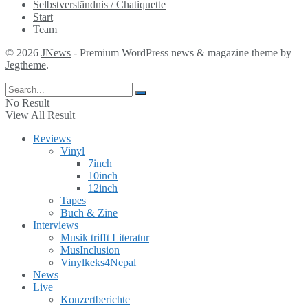
Selbstverständnis / Chatiquette
Start
Team
© 2026
JNews
- Premium WordPress news & magazine theme by
Jegtheme
.
No Result
View All Result
Reviews
Vinyl
7inch
10inch
12inch
Tapes
Buch & Zine
Interviews
Musik trifft Literatur
MusInclusion
Vinylkeks4Nepal
News
Live
Konzertberichte