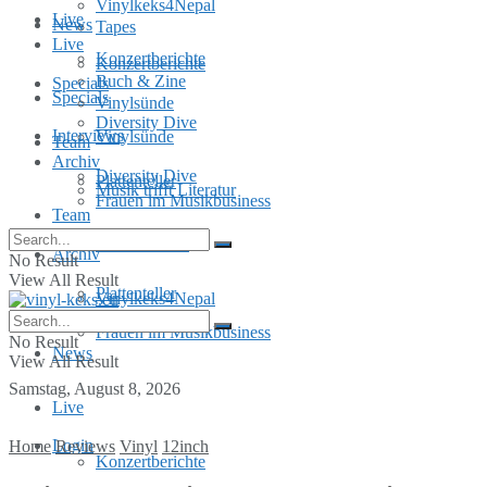
Vinylkeks4Nepal
Live
News
Tapes
Live
Konzertberichte
Konzertberichte
Buch & Zine
Specials
Specials
Vinylsünde
Diversity Dive
Interviews
Vinylsünde
Team
Archiv
Diversity Dive
Plattenteller
Musik trifft Literatur
Frauen im Musikbusiness
Team
MusInclusion
Archiv
No Result
View All Result
Plattenteller
Vinylkeks4Nepal
Frauen im Musikbusiness
No Result
News
View All Result
Samstag, August 8, 2026
Live
Login
Home
Reviews
Vinyl
12inch
Konzertberichte