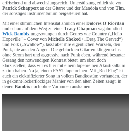
erfrischend und abwechslungsreich. Unterstützung erhielt sie von
Patrick Schappert
an der Gitarre und der Mandola und von
Tim
,
der sonstiges Instrumentarium beigesteuert hat.
Mit einer stimmlichen Intensität ähnlich einer
Dolores O’Riordan
und schon auf dem Weg zu einer
Tracy Chapman
vagabundiert
Wick Bambix
ungezwungen durch Genres wie Country („Hello
Hopeville“ – Cover von
Michelle Shoked
/ „Drag The Graved“)
und Folk („Swallow“), lässt aber ihre eigentlichen Wurzeln, den
Punk, nie aus den Augen. Die geblockten Gitarren klingen selbst
ohne Strom hart und aggressiv, nach Punk eben, während besagter
Gesang den notwendigen Kontrast bietet, um eben doch
klarzustellen, dass wir es hier mit einem lupenreinen Akustikalbum
zu tun haben. Na ja, einem FAST lupenreinen. Mit „Red Flag“ ist
auch ein elektrifizierter Song in vollem Bandkostüm vorhanden, der
in gekonnt-lockerflockiger Manier von den alten Zeiten zeugt, in
denen
Bambix
noch ohne Vornamen auskamen.