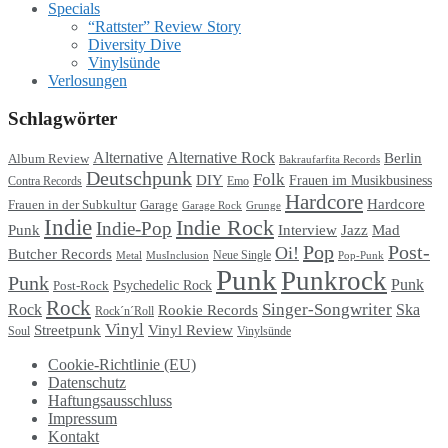
Specials
“Rattster” Review Story
Diversity Dive
Vinylsünde
Verlosungen
Schlagwörter
Alternative
Alternative Rock
Berlin
Album Review
Bakraufarfita Records
Deutschpunk
Folk
DIY
Frauen im Musikbusiness
Contra Records
Emo
Hardcore
Hardcore
Garage
Frauen in der Subkultur
Garage Rock
Grunge
Indie
Indie Rock
Indie-Pop
Punk
Interview
Jazz
Mad
Pop
Post-
Oi!
Butcher Records
Metal
MusInclusion
Neue Single
Pop-Punk
Punk
Punkrock
Punk
Punk
Psychedelic Rock
Post-Rock
Rock
Singer-Songwriter
Rock
Ska
Rookie Records
Rock´n´Roll
Vinyl
Streetpunk
Vinyl Review
Soul
Vinylsünde
Cookie-Richtlinie (EU)
Datenschutz
Haftungsausschluss
Impressum
Kontakt