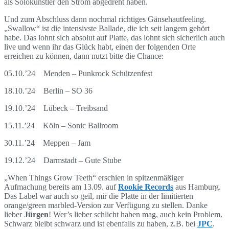
als Solokünstler den Strom abgedreht haben.
Und zum Abschluss dann nochmal richtiges Gänsehautfeeling.
„Swallow“ ist die intensivste Ballade, die ich seit langem gehört
habe. Das lohnt sich absolut auf Platte, das lohnt sich sicherlich auch
live und wenn ihr das Glück habt, einen der folgenden Orte
erreichen zu können, dann nutzt bitte die Chance:
05.10.’24 Menden – Punkrock Schützenfest
18.10.’24 Berlin – SO 36
19.10.’24 Lübeck – Treibsand
15.11.’24 Köln – Sonic Ballroom
30.11.’24 Meppen – Jam
19.12.’24 Darmstadt – Gute Stube
„When Things Grow Teeth“ erschien in spitzenmäßiger
Aufmachung bereits am 13.09. auf
Rookie Records
aus Hamburg.
Das Label war auch so geil, mir die Platte in der limitierten
orange/green marbled-Version zur Verfügung zu stellen. Danke
lieber
Jürgen
! Wer’s lieber schlicht haben mag, auch kein Problem.
Schwarz bleibt schwarz und ist ebenfalls zu haben, z.B. bei
JPC
.