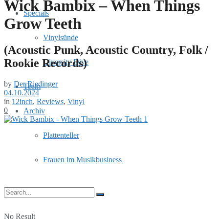
Wick Bambix – When Things
Specials
Grow Teeth
Vinylsünde
(Acoustic Punk, Acoustic Country, Folk /
Rookie Records)
Diversity Dive
by
Der Riedinger
Team
04.10.2024
in
12inch
,
Reviews
,
Vinyl
0
Archiv
Plattenteller
Frauen im Musikbusiness
No Result