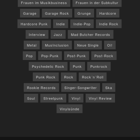
Frauen im Musikbusiness
Frauen in der Subkultur
Garage
Garage Rock
Grunge
Hardcore
Hardcore Punk
Indie
Indie-Pop
Indie Rock
Interview
Jazz
Mad Butcher Records
Metal
MusInclusion
Neue Single
Oi!
Pop
Pop-Punk
Post-Punk
Post-Rock
Psychedelic Rock
Punk
Punkrock
Punk Rock
Rock
Rock´n´Roll
Rookie Records
Singer-Songwriter
Ska
Soul
Streetpunk
Vinyl
Vinyl Review
Vinylsünde