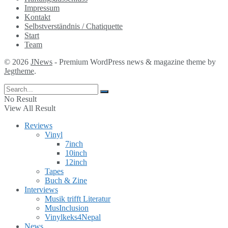
Impressum
Kontakt
Selbstverständnis / Chatiquette
Start
Team
© 2026
JNews
- Premium WordPress news & magazine theme by
Jegtheme
.
No Result
View All Result
Reviews
Vinyl
7inch
10inch
12inch
Tapes
Buch & Zine
Interviews
Musik trifft Literatur
MusInclusion
Vinylkeks4Nepal
News