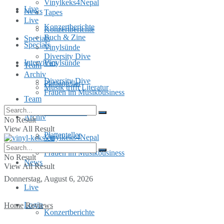
Vinylkeks4Nepal
Live
News
Tapes
Live
Konzertberichte
Konzertberichte
Buch & Zine
Specials
Specials
Vinylsünde
Diversity Dive
Interviews
Vinylsünde
Team
Archiv
Diversity Dive
Plattenteller
Musik trifft Literatur
Frauen im Musikbusiness
Team
MusInclusion
Archiv
No Result
View All Result
Plattenteller
Vinylkeks4Nepal
Frauen im Musikbusiness
No Result
News
View All Result
Donnerstag, August 6, 2026
Live
Login
Home
Reviews
Konzertberichte