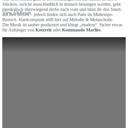
Stücken, welche ausschließlich in deutsch besungen werden, geht
musikalisch überwiegend derbe nach vorn und bläst dir den Staub
View All Result
aus den Boxen – jedoch finden sich auch Parts im Midtempo-
Bereich. Hardcorepunk trifft hier auf Melodie & Melancholie.
Die Musik ist sauber produziert und klingt „modern“. Sicher etwas
für Anhänger von
Kotzreiz
oder
Kommando Marlies
.