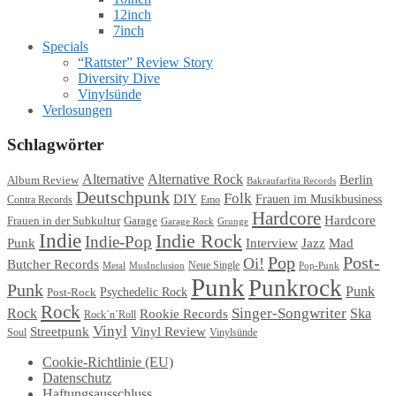
12inch
7inch
Specials
“Rattster” Review Story
Diversity Dive
Vinylsünde
Verlosungen
Schlagwörter
Alternative
Alternative Rock
Berlin
Album Review
Bakraufarfita Records
Deutschpunk
Folk
DIY
Frauen im Musikbusiness
Contra Records
Emo
Hardcore
Hardcore
Garage
Frauen in der Subkultur
Garage Rock
Grunge
Indie
Indie Rock
Indie-Pop
Punk
Interview
Jazz
Mad
Pop
Post-
Oi!
Butcher Records
Metal
MusInclusion
Neue Single
Pop-Punk
Punk
Punkrock
Punk
Punk
Psychedelic Rock
Post-Rock
Rock
Singer-Songwriter
Rock
Ska
Rookie Records
Rock´n´Roll
Vinyl
Streetpunk
Vinyl Review
Soul
Vinylsünde
Cookie-Richtlinie (EU)
Datenschutz
Haftungsausschluss