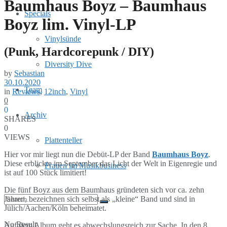
Baumhaus Boyz – Baumhaus
Specials
Boyz lim. Vinyl-LP
Vinylsünde
(Punk, Hardcorepunk / DIY)
Diversity Dive
by
Sebastian
30.10.2020
Team
in
Reviews
,
12inch
,
Vinyl
0
0
Archiv
SHARES
0
VIEWS
Plattenteller
Hier vor mir liegt nun die Debüt-LP der Band
Baumhaus Boyz
.
Diese erblickte im September das Licht der Welt in Eigenregie und
Frauen im Musikbusiness
ist auf 100 Stück limitiert!
Die fünf Boyz aus dem Baumhaus gründeten sich vor ca. zehn
Jahren, bezeichnen sich selbst als „kleine“ Band und sind in
Jülich/Aachen/Köln beheimatet.
No Result
Auf dem Album geht es abwechslungsreich zur Sache. In den 8