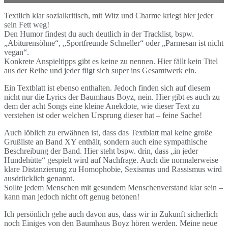
Textlich klar sozialkritisch, mit Witz und Charme kriegt hier jeder
sein Fett weg!
Den Humor findest du auch deutlich in der Tracklist, bspw.
„Abiturensöhne“, „Sportfreunde Schneller“ oder „Parmesan ist nicht
vegan“.
Konkrete Anspieltipps gibt es keine zu nennen. Hier fällt kein Titel
aus der Reihe und jeder fügt sich super ins Gesamtwerk ein.
Ein Textblatt ist ebenso enthalten. Jedoch finden sich auf diesem
nicht nur die Lyrics der Baumhaus Boyz, nein. Hier gibt es auch zu
dem der acht Songs eine kleine Anekdote, wie dieser Text zu
verstehen ist oder welchen Ursprung dieser hat – feine Sache!
Auch löblich zu erwähnen ist, dass das Textblatt mal keine große
Grußliste an Band XY enthält, sondern auch eine sympathische
Beschreibung der Band. Hier steht bspw. drin, dass „in jeder
Hundehütte“ gespielt wird auf Nachfrage. Auch die normalerweise
klare Distanzierung zu Homophobie, Sexismus und Rassismus wird
ausdrücklich genannt.
Sollte jedem Menschen mit gesundem Menschenverstand klar sein –
kann man jedoch nicht oft genug betonen!
Ich persönlich gehe auch davon aus, dass wir in Zukunft sicherlich
noch Einiges von den Baumhaus Boyz hören werden. Meine neue