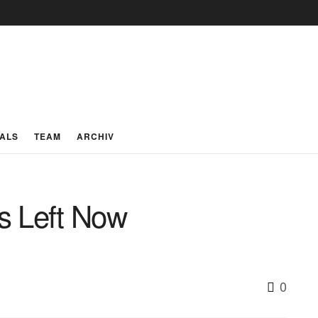
IALS
TEAM
ARCHIV
s Left Now
0