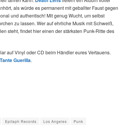
ell fahren kann.
Death Lens
liefern ein Album voller
nhört, als würde es permanent mit geballter Faust gegen
ional und authentisch! Mit genug Wucht, um selbst
orchen zu lassen. Wer auf ehrliche Musik mit Schweiß,
n steht, findet hier einen der stärksten Punk-Ritte des
lar auf Vinyl oder CD beim Händler eures Vertauens.
Tante Guerilla
.
Epitaph Records
Los Angeles
Punk