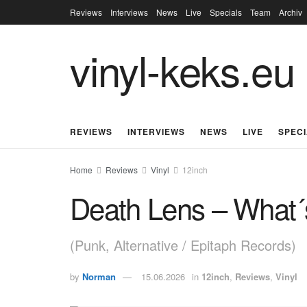
Reviews
Interviews
News
Live
Specials
Team
Archiv
vinyl-keks.eu
REVIEWS
INTERVIEWS
NEWS
LIVE
SPEC
Home
Reviews
Vinyl
12inch
Death Lens – What´
(Punk, Alternative / Epitaph Records)
by
Norman
15.06.2026
in
12inch
,
Reviews
,
Vinyl