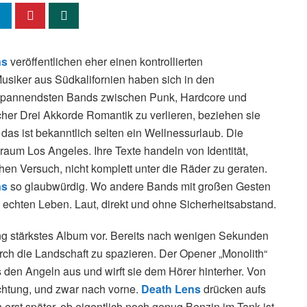
ns
veröffentlichen eher einen kontrollierten
Musiker aus Südkalifornien haben sich in den
spannendsten Bands zwischen Punk, Hardcore und
scher Drei Akkorde Romantik zu verlieren, beziehen sie
das ist bekanntlich selten ein Wellnessurlaub. Die
raum Los Angeles. Ihre Texte handeln von Identität,
en Versuch, nicht komplett unter die Räder zu geraten.
ns
so glaubwürdig. Wo andere Bands mit großen Gesten
m echten Leben. Laut, direkt und ohne Sicherheitsabstand.
lang stärkstes Album vor. Bereits nach wenigen Sekunden
urch die Landschaft zu spazieren. Der Opener „Monolith“
 aus den Angeln aus und wirft sie dem Hörer hinterher. Von
htung, und zwar nach vorne.
Death Lens
drücken aufs
erst später, ob eigentlich noch genug Benzin im Tank ist.