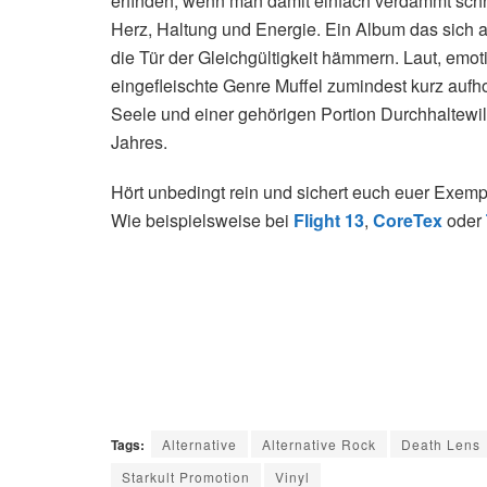
erfinden, wenn man damit einfach verdammt schn
Herz, Haltung und Energie. Ein Album das sich a
die Tür der Gleichgültigkeit hämmern. Laut, emot
eingefleischte Genre Muffel zumindest kurz aufh
Seele und einer gehörigen Portion Durchhaltewille
Jahres.
Hört unbedingt rein und sichert euch euer Exemp
Wie beispielsweise bei
Flight 13
,
CoreTex
oder
Tags:
Alternative
Alternative Rock
Death Lens
Starkult Promotion
Vinyl