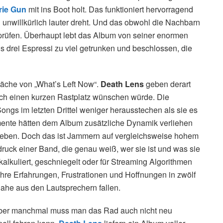
arie Gun
mit ins Boot holt. Das funktioniert hervorragend
 unwillkürlich lauter dreht. Und das obwohl die Nachbarn
rprüfen. Überhaupt lebt das Album von seiner enormen
ns drei Espressi zu viel getrunken und beschlossen, die
wäche von „What’s Left Now“.
Death Lens
geben derart
ch einen kurzen Rastplatz wünschen würde. Die
Songs im letzten Drittel weniger herausstechen als sie es
omente hätten dem Album zusätzliche Dynamik verliehen
eben. Doch das ist Jammern auf vergleichsweise hohem
indruck einer Band, die genau weiß, wer sie ist und was sie
alkuliert, geschniegelt oder für Streaming Algorithmen
 ihre Erfahrungen, Frustrationen und Hoffnungen in zwölf
nahe aus den Lautsprechern fallen.
 Aber manchmal muss man das Rad auch nicht neu