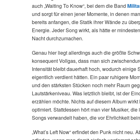
auch „Waiting To Know“, bei dem die Band
Milit
und sorgt für einen jener Momente, in denen man
bereits anfangen, die Statik ihrer Wände zu übe
Energie. Jeder Song wirkt, als hätte er mindeste
Nacht durchzumachen.
Genau hier liegt allerdings auch die größte Sch
konsequent Vollgas, dass man sich zwischendur
Intensität bleibt dauerhaft hoch, wodurch einige 
eigentlich verdient hätten. Ein paar ruhigere M
und den stärksten Stücken noch mehr Raum geg
Lautstärkeniveau. Was letztlich bleibt, ist der E
erzählen möchte. Nichts auf diesem Album wirkt k
optimiert. Stattdessen hört man vier Musiker, die
Songs verwandelt haben, die vor Ehrlichkeit bei
„What’s Left Now“ erfindet den Punk nicht neu.