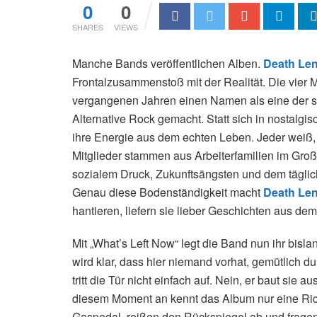
0
0
SHARES
VIEWS
Manche Bands veröffentlichen Alben.
Death Le
Frontalzusammenstoß mit der Realität. Die vier 
vergangenen Jahren einen Namen als eine der 
Alternative Rock gemacht. Statt sich in nostalgi
ihre Energie aus dem echten Leben. Jeder weiß, 
Mitglieder stammen aus Arbeiterfamilien im Groß
sozialem Druck, Zukunftsängsten und dem täglich
Genau diese Bodenständigkeit macht
Death Le
hantieren, liefern sie lieber Geschichten aus de
Mit „What’s Left Now“ legt die Band nun ihr bis
wird klar, dass hier niemand vorhat, gemütlich d
tritt die Tür nicht einfach auf. Nein, er baut sie
diesem Moment an kennt das Album nur eine Ric
Gaspedal, reißen den Rückspiegel ab und fragen 