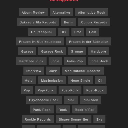
Album Review
Alternative
Alternative Rock
Bakraufarfita Records
Berlin
Contra Records
Deutschpunk
DIY
Emo
Folk
Frauen im Musikbusiness
Frauen in der Subkultur
Garage
Garage Rock
Grunge
Hardcore
Hardcore Punk
Indie
Indie-Pop
Indie Rock
Interview
Jazz
Mad Butcher Records
Metal
MusInclusion
Neue Single
Oi!
Pop
Pop-Punk
Post-Punk
Post-Rock
Psychedelic Rock
Punk
Punkrock
Punk Rock
Rock
Rock´n´Roll
Rookie Records
Singer-Songwriter
Ska