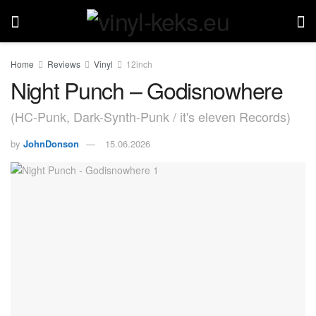
Home
Reviews
Vinyl
12inch
Night Punch – Godisnowhere
(HC-Punk, Dark-Synth-Punk / it's eleven Records)
by
JohnDonson
15.06.2026