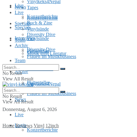
Vinylkeks4Nepal
Live
News
Tapes
Live
Konzertberichte
Konzertberichte
Buch & Zine
Specials
Specials
Vinylsünde
Diversity Dive
Interviews
Vinylsünde
Team
Archiv
Diversity Dive
Plattenteller
Musik trifft Literatur
Frauen im Musikbusiness
Team
MusInclusion
Archiv
No Result
View All Result
Plattenteller
Vinylkeks4Nepal
Frauen im Musikbusiness
No Result
News
View All Result
Donnerstag, August 6, 2026
Live
Login
Home
Reviews
Vinyl
12inch
Konzertberichte