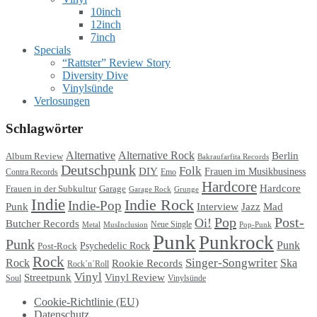
10inch
12inch
7inch
Specials
“Rattster” Review Story
Diversity Dive
Vinylsünde
Verlosungen
Schlagwörter
Alternative
Alternative Rock
Berlin
Album Review
Bakraufarfita Records
Deutschpunk
Folk
DIY
Frauen im Musikbusiness
Contra Records
Emo
Hardcore
Hardcore
Garage
Frauen in der Subkultur
Garage Rock
Grunge
Indie
Indie Rock
Indie-Pop
Punk
Interview
Jazz
Mad
Pop
Post-
Oi!
Butcher Records
Metal
MusInclusion
Neue Single
Pop-Punk
Punk
Punkrock
Punk
Punk
Psychedelic Rock
Post-Rock
Rock
Singer-Songwriter
Rock
Ska
Rookie Records
Rock´n´Roll
Vinyl
Streetpunk
Vinyl Review
Soul
Vinylsünde
Cookie-Richtlinie (EU)
Datenschutz