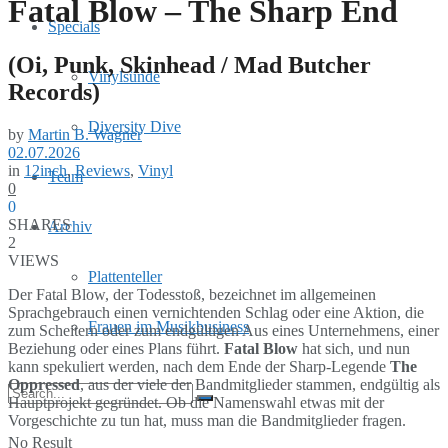
Fatal Blow – The Sharp End
Specials
(Oi, Punk, Skinhead / Mad Butcher
Vinylsünde
Records)
Diversity Dive
by
Martin B. Wagner
02.07.2026
in
12inch
,
Reviews
,
Vinyl
Team
0
0
SHARES
Archiv
2
VIEWS
Plattenteller
Der Fatal Blow, der Todesstoß, bezeichnet im allgemeinen
Sprachgebrauch einen vernichtenden Schlag oder eine Aktion, die
Frauen im Musikbusiness
zum Scheitern oder zum endgültigen Aus eines Unternehmens, einer
Beziehung oder eines Plans führt.
Fatal Blow
hat sich, und nun
kann spekuliert werden, nach dem Ende der Sharp-Legende
The
Oppressed
, aus der viele der Bandmitglieder stammen, endgültig als
Hauptprojekt gegründet. Ob die Namenswahl etwas mit der
Vorgeschichte zu tun hat, muss man die Bandmitglieder fragen.
No Result