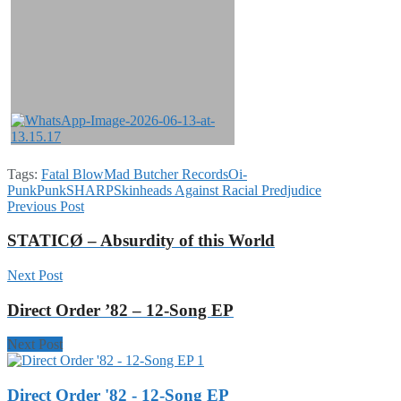
Tags:
Fatal Blow
Mad Butcher Records
Oi-
Punk
Punk
SHARP
Skinheads Against Racial Predjudice
Previous Post
STATICØ – Absurdity of this World
Next Post
Direct Order ’82 – 12-Song EP
Next Post
Direct Order '82 - 12-Song EP