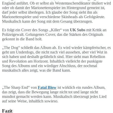
England anführt. Ob er selbst als Westentaschendiktator tituliert wird
oder ob damit der Marionettenspieler im Hintergrund gemeint ist,
darf jeder selbst überlegen. Ich glaube der Song sieht ihn als
Marionettenspieler und verschiedene Skinheads als Gefolgsleute.
Musikalisch kann der Song mit dem Gesang überzeugen.
Es folgt ein Cover des Songs „Killer“ von
UK Subs
mit Kritik an
Polizeigewalt. Gelungenes Cover, das die Stärken des Originals
gekonnt in die Band holt.
„The Dog“ schließt das Album ab. Es wird wieder kämpferischer, es
geht um Underdogs, die nicht nach viel aussehen, aber viel Wut in
sich haben und deshalb gefährlich sind. Hier sieht man Rebellion
und Revolution am Horizont. Inhaltlich vielleicht der punkigste
Song des Albums und ein würdiger Abschluss, der nochmal
musikalisch alles zeigt, was die Band kann.
„The Sharp End“ von
Fatal Blow
ist wirklich ein rundes Album,
das zeigt, dass die Bewegung lange nicht tot und lange nicht
mundtot gemacht werden kann. Musikalisch überzeugt jedes Lied
auf seine Weise, inhaltlich sowieso.
Fazit