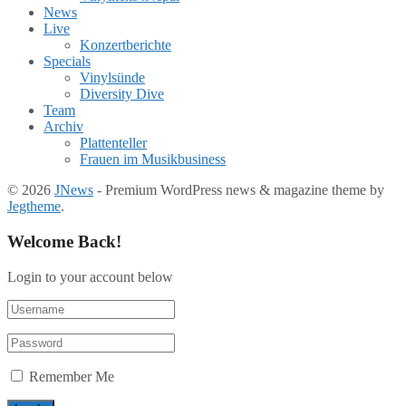
News
Live
Konzertberichte
Specials
Vinylsünde
Diversity Dive
Team
Archiv
Plattenteller
Frauen im Musikbusiness
© 2026
JNews
- Premium WordPress news & magazine theme by
Jegtheme
.
Welcome Back!
Login to your account below
Remember Me