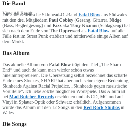
Die Band
View All Result
Die antifaschistische Skinhead-Oi-Band
Fatal Blow
aus Südwales
mit den drei Mitgliedern
Paul Cobley
(Gesang, Gitarre),
Nidge
(Bass, Begleitgesang) und
Kizz
aka
Tony Kizmus
(Schlagzeug) hat
sich nach dem Ende von
The Oppressed
als
Fatal Blow
auf alle
Fälle fest im Street Punk etabliert und mittlerweile einige Alben auf
dem Markt.
Das Album
Das aktuelle Album von
Fatal Blow
trägt den Titel „The Sharp
End“ und auch da kann man wieder schön etwas
hineininterpretieren. Die Übersetzung selbst bezeichnet das scharfe
Ende eines Stockes, SHARP hat aber auch seine eigene Bedeutung,
Skinheads Against Racial Prejudice, „Skinheads gegen rassistische
Vorurteile“. Ich liebe solche möglichen Wortspiele. Das Album ist
bei
Mad Butcher Records
erschienen und als CD, MC und auf
Vinyl in Splatter-Optik oder Schwarz erhältlich. Aufgenommen
wurde das Album mit den 12 Songs in den
Red Rock Studios
in
Wales.
Die Songs