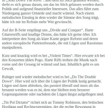
In „Sold Down The River“, also dem im Stich gelassen werden,
dreht es sich genau darum, um das im Stich gelassen werden durch
Politik und aufgrund finanzieller Interessen. Das alles führt zum
Niedergang ganzer Ortsteile und macht wütend. Nach einem
melodischen Einstieg in dem wieder die Stimme den Song trägt,
hätte ich mir im Refrain mehr Wut gewünscht.
Auf der B-Seite empfängt uns „Divide and Conquer“. Harte
Gitarrenriffs und knallige Drums, das hätte ich gerne öfter. Ich
interpretiere den Song als klare Kante gegen Reform und deren
andere europäische Parteienfreunde, die mit Lügen und Rassismus
manipulieren.
Kurz und knackig wird es bei „Violent Times“. Hier erwarte ich bei
den Konzerten üblen Pogo. Harte Riffs treiben die Musik nach
vorne und der Gesang ist wütend und laut. Inhaltlich geht es um
Gewalt.
Ruhiger und wieder melodischer wird es bei „Do The Double
Down“. Hier wird sich über die Lügen der Politik lustig gemacht.
Lügen und dann ablenken, das passiert überall und muss als das
benannt werden was es ist, dem stur bleiben trotz besserer
Gegenargumente oder nachdem die Lügen längst aufgeflogen sind.
„Tin Pot Dictator“ richtet sich an Tommy Robinson, den britischen
Hooligan und Rechtsextremisten, der die rechte Bewegung in