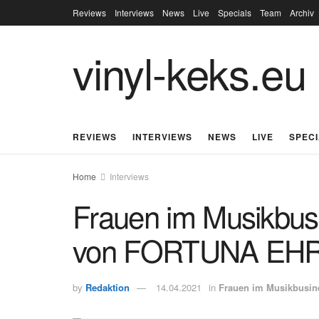
Reviews
Interviews
News
Live
Specials
Team
Archiv
vinyl-keks.eu
REVIEWS
INTERVIEWS
NEWS
LIVE
SPEC
Home
Interviews
Frauen im Musikbusi
von FORTUNA EH
by
Redaktion
14.04.2021
in
Frauen im Musikbusin