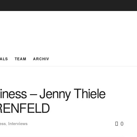
IALS
TEAM
ARCHIV
ness – Jenny Thiele
RENFELD
0
ess
,
Interviews