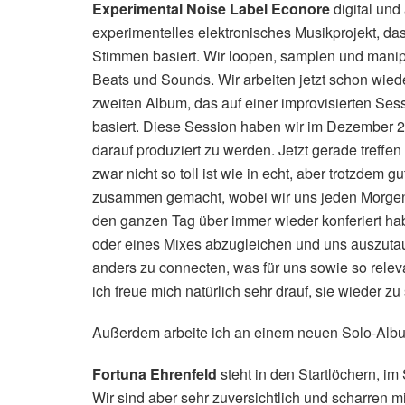
Experimental Noise Label Econore
digital und 
experimentelles elektronisches Musikprojekt, das
Stimmen basiert. Wir loopen, samplen und mani
Beats und Sounds. Wir arbeiten jetzt schon wie
zweiten Album, das auf einer improvisierten Sess
basiert. Diese Session haben wir im Dezember 2
darauf produziert zu werden. Jetzt gerade treffen 
zwar nicht so toll ist wie in echt, aber trotzdem
zusammen gemacht, wobei wir uns jeden Morgen
den ganzen Tag über immer wieder konferiert ha
oder eines Mixes abzugleichen und uns auszuta
anders zu connecten, was für uns sowie so releva
ich freue mich natürlich sehr drauf, sie wieder zu
Außerdem arbeite ich an einem neuen Solo-Album,
Fortuna Ehrenfeld
steht in den Startlöchern, im
Wir sind aber sehr zuversichtlich und scharren m