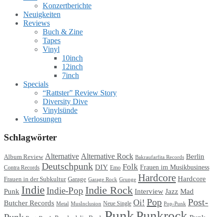
Konzertberichte
Neuigkeiten
Reviews
Buch & Zine
Tapes
Vinyl
10inch
12inch
7inch
Specials
“Rattster” Review Story
Diversity Dive
Vinylsünde
Verlosungen
Schlagwörter
Alternative
Alternative Rock
Berlin
Album Review
Bakraufarfita Records
Deutschpunk
Folk
DIY
Frauen im Musikbusiness
Contra Records
Emo
Hardcore
Hardcore
Garage
Frauen in der Subkultur
Garage Rock
Grunge
Indie
Indie Rock
Indie-Pop
Punk
Interview
Jazz
Mad
Pop
Post-
Oi!
Butcher Records
Metal
MusInclusion
Neue Single
Pop-Punk
Punk
Punkrock