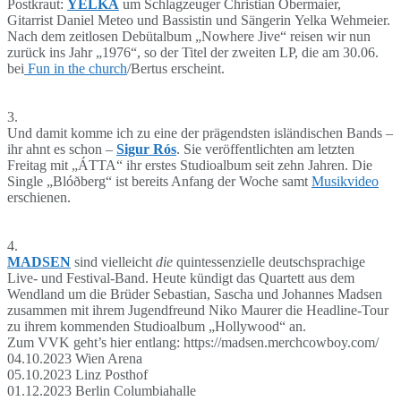
Postkraut:
YELKA
um Schlagzeuger Christian Obermaier,
Gitarrist Daniel Meteo und Bassistin und Sängerin Yelka Wehmeier.
Nach dem zeitlosen Debütalbum „Nowhere Jive“ reisen wir nun
zurück ins Jahr „1976“, so der Titel der zweiten LP, die am 30.06.
bei
Fun in the church
/Bertus erscheint.
3.
Und damit komme ich zu eine der prägendsten isländischen Bands –
ihr ahnt es schon –
Sigur Rós
. Sie veröffentlichten am letzten
Freitag mit „ÁTTA“ ihr erstes Studioalbum seit zehn Jahren. Die
Single „Blóðberg“ ist bereits Anfang der Woche samt
Musikvideo
erschienen.
4.
MADSEN
sind vielleicht
die
quintessenzielle deutschsprachige
Live- und Festival-Band. Heute kündigt das Quartett aus dem
Wendland um die Brüder Sebastian, Sascha und Johannes Madsen
zusammen mit ihrem Jugendfreund Niko Maurer die Headline-Tour
zu ihrem kommenden Studioalbum „Hollywood“ an.
Zum VVK geht’s hier entlang: https://madsen.merchcowboy.com/
04.10.2023 Wien Arena
05.10.2023 Linz Posthof
01.12.2023 Berlin Columbiahalle