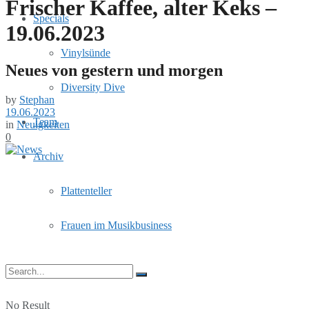
Frischer Kaffee, alter Keks –
Specials
19.06.2023
Vinylsünde
Neues von gestern und morgen
Diversity Dive
by
Stephan
19.06.2023
Team
in
Neuigkeiten
0
Archiv
Plattenteller
Frauen im Musikbusiness
No Result