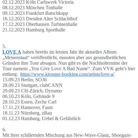
02.12.2023 Köln Carlswerk Victoria
08.12.2023 München Tonhalle
09.12.2023 Frankfurt Batschkapp
16.12.2023 Dresden Alter Schlachthof
17.12.2023 Oberhausen Turbinenhalle
21.12.2023 Hamburg Sporthalle
5.
LOVE A
haben bereits im letzten Jahr ihr aktuelles Album
„Meisenstaat“ veröffentlicht, mussten aber aus gesundheitlichen
Gründen ihre Tour absagen. Nun gibt es die Nachholtermine der
Tour namens „You Give Love A Bad Name“. Zum VVK geht’s hier
entlang:
https://www.kiosque-booking.com/artists/love-a/
15.09.23 Berlin, SO36
28.09.23 Stuttgart, clubCANN
29.09.23 CH-Zürich, Dynamo
06.10.23 Köln, Gebäude 9
28.10.23 Essen, Zeche Carl
17.11.23 Hannover, Faust
18.11.23 Nürnberg, zBau
01.12.23 Hamburg, Uebel & Gefährlich
6.
Mit ihrer schillernden Mischung aus New-Wave-Glanz, Shoegaze-