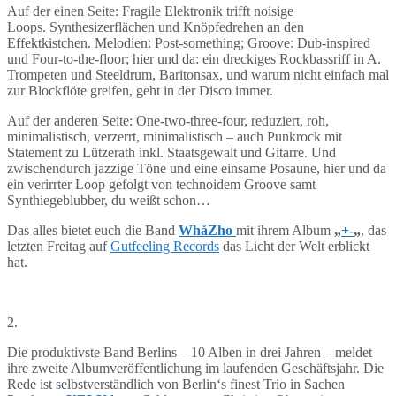
Auf der einen Seite: Fragile Elektronik trifft noisige
Loops. Synthesizerflächen und Knöpfedrehen an den
Effektkistchen. Melodien: Post-something; Groove: Dub-inspired
und Four-to-the-floor; hier und da: ein dreckiges Rockbassriff in A.
Trompeten und Steeldrum, Baritonsax, und warum nicht einfach mal
zur Blockflöte greifen, geht in der Disco immer.
Auf der anderen Seite: One-two-three-four, reduziert, roh,
minimalistisch, verzerrt, minimalistisch – auch Punkrock mit
Statement zu Lützerath inkl. Staatsgewalt und Gitarre. Und
zwischendurch jazzige Töne und eine einsame Posaune, hier und da
ein verirrter Loop gefolgt von technoidem Groove samt
Synthiegeblubber, du weißt schon…
Das alles bietet euch die Band
WhåZho
mit ihrem Album
„
+-
„
, das
letzten Freitag auf
Gutfeeling Records
das Licht der Welt erblickt
hat.
2.
Die produktivste Band Berlins – 10 Alben in drei Jahren – meldet
ihre zweite Albumveröffentlichung im laufenden Geschäftsjahr. Die
Rede ist selbstverständlich von Berlin‘s finest Trio in Sachen