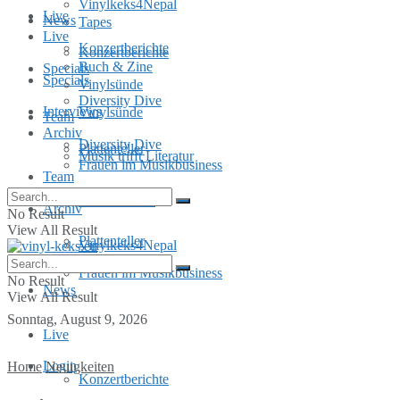
Vinylkeks4Nepal
Live
News
Tapes
Live
Konzertberichte
Konzertberichte
Buch & Zine
Specials
Specials
Vinylsünde
Diversity Dive
Interviews
Vinylsünde
Team
Archiv
Diversity Dive
Plattenteller
Musik trifft Literatur
Frauen im Musikbusiness
Team
MusInclusion
Archiv
No Result
View All Result
Plattenteller
Vinylkeks4Nepal
Frauen im Musikbusiness
No Result
News
View All Result
Sonntag, August 9, 2026
Live
Login
Home
Neuigkeiten
Konzertberichte