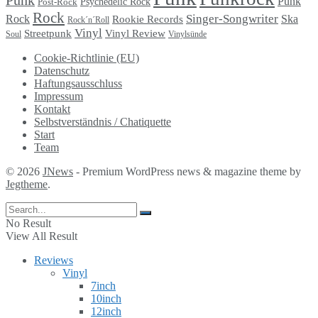
Punk
Punk
Psychedelic Rock
Post-Rock
Rock
Singer-Songwriter
Rock
Ska
Rookie Records
Rock´n´Roll
Vinyl
Streetpunk
Vinyl Review
Soul
Vinylsünde
Cookie-Richtlinie (EU)
Datenschutz
Haftungsausschluss
Impressum
Kontakt
Selbstverständnis / Chatiquette
Start
Team
© 2026
JNews
- Premium WordPress news & magazine theme by
Jegtheme
.
No Result
View All Result
Reviews
Vinyl
7inch
10inch
12inch