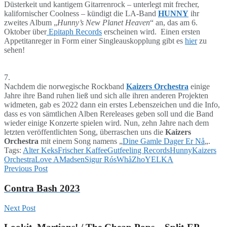
Düsterkeit und kantigem Gitarrenrock – unterlegt mit frecher,
kalifornischer Coolness – kündigt die LA-Band
HUNNY
ihr
zweites Album „
Hunny’s New Planet Heaven
“ an, das am 6.
Oktober über
Epitaph Records
erscheinen wird. Einen ersten
Appetitanreger in Form einer Singleauskopplung gibt es
hier
zu
sehen!
7.
Nachdem die norwegische Rockband
Kaizers Orchestra
einige
Jahre ihre Band ruhen ließ und sich alle ihren anderen Projekten
widmeten, gab es 2022 dann ein erstes Lebenszeichen und die Info,
dass es von sämtlichen Alben Rereleases geben soll und die Band
wieder einige Konzerte spielen wird. Nun, zehn Jahre nach dem
letzten veröffentlichten Song, überraschen uns die
Kaizers
Orchestra
mit einem Song namens „
Dine Gamle Dager Er Nå
„.
Tags:
Alter Keks
Frischer Kaffee
Gutfeeling Records
Hunny
Kaizers
Orchestra
Love A
Madsen
Sigur Rós
WhåZho
YELKA
Previous Post
Contra Bash 2023
Next Post