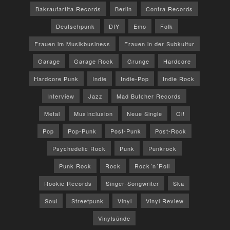
Bakraufarfita Records
Berlin
Contra Records
Deutschpunk
DIY
Emo
Folk
Frauen im Musikbusiness
Frauen in der Subkultur
Garage
Garage Rock
Grunge
Hardcore
Hardcore Punk
Indie
Indie-Pop
Indie Rock
Interview
Jazz
Mad Butcher Records
Metal
MusInclusion
Neue Single
Oi!
Pop
Pop-Punk
Post-Punk
Post-Rock
Psychedelic Rock
Punk
Punkrock
Punk Rock
Rock
Rock´n´Roll
Rookie Records
Singer-Songwriter
Ska
Soul
Streetpunk
Vinyl
Vinyl Review
Vinylsünde