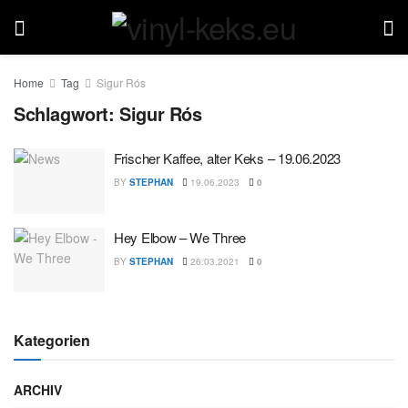
Home
Tag
Sigur Rós
Schlagwort:
Sigur Rós
Frischer Kaffee, alter Keks – 19.06.2023
BY
STEPHAN
19.06.2023
0
Hey Elbow – We Three
BY
STEPHAN
26.03.2021
0
Kategorien
ARCHIV