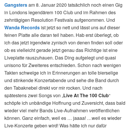
Gangsters
am 8. Januar 2020 tatsächlich noch einen Gig
in Londons legendärem 100 Club und im Rahmen des
zehntägigen Resolution Festivals aufgenommen. Und
Wanda Records
ist jetzt so nett und lässt uns auf dieser
feinen Platte alle daran teil haben. Hab erst überlegt, ob
ich das jetzt irgendwie zynisch von denen finden soll oder
ob es vielleicht gerade jetzt genau das Richtige ist eine
Liveplatte rauszuhauen. Das Ding aufgelegt und quasi
unisono für Zweiteres entschieden. Schon nach wenigen
Takten schwelge ich in Erinnerungen an tolle bierselige
und stinkende Konzertabende und sehe die Band durch
den Tabaknebel direkt vor mir rocken. Und nach
spätestens zwei Songs von „
Live At The 100 Club
“
schöpfe ich unbändige Hoffnung und Zuversicht, dass bald
wieder viel mehr Bands Live-Aufnahmen veröffentlichen
können. Ganz einfach, weil es … jaaaa! …weil es wieder
Live-Konzerte geben wird! Was hätte ich nur dafür