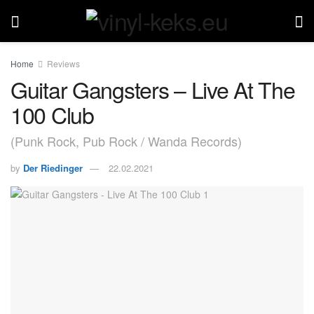
Home
Reviews
Guitar Gangsters – Live At The
100 Club
(Punk Rock, Pub Rock / Wanda Records)
by
Der Riedinger
22.02.2021