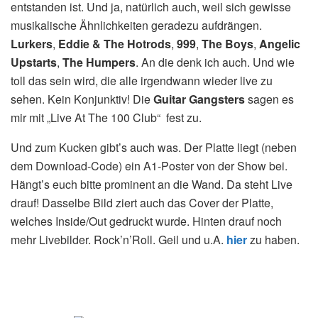
entstanden ist. Und ja, natürlich auch, weil sich gewisse
musikalische Ähnlichkeiten geradezu aufdrängen.
Lurkers
,
Eddie & The Hotrods
,
999
,
The
Boys
,
Angelic
Upstarts
,
The Humpers
. An die denk ich auch. Und wie
toll das sein wird, die alle irgendwann wieder live zu
sehen. Kein Konjunktiv! Die
Guitar Gangsters
sagen es
mir mit „Live At The 100 Club“ fest zu.
Und zum Kucken gibt’s auch was. Der Platte liegt (neben
dem Download-Code) ein A1-Poster von der Show bei.
Hängt’s euch bitte prominent an die Wand. Da steht Live
drauf! Dasselbe Bild ziert auch das Cover der Platte,
welches Inside/Out gedruckt wurde. Hinten drauf noch
mehr Livebilder. Rock’n’Roll. Geil und u.A.
hier
zu haben.