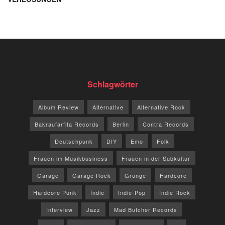
Schlagwörter
Album Review
Alternative
Alternative Rock
Bakraufarfita Records
Berlin
Contra Records
Deutschpunk
DIY
Emo
Folk
Frauen im Musikbusiness
Frauen in der Subkultur
Garage
Garage Rock
Grunge
Hardcore
Hardcore Punk
Indie
Indie-Pop
Indie Rock
Interview
Jazz
Mad Butcher Records