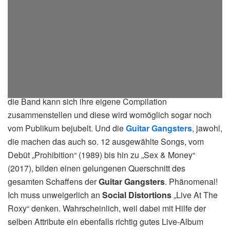
Wobei ich ja auch einräumen muss, dass so ein Live-
Album auch einen gewissen Vorteil haben kann. Richtig,
die Band kann sich ihre eigene Compilation
zusammenstellen und diese wird womöglich sogar noch
vom Publikum bejubelt. Und die
Guitar Gangsters
, jawohl,
die machen das auch so. 12 ausgewählte Songs, vom
Debüt „Prohibition“ (1989) bis hin zu „Sex & Money“
(2017), bilden einen gelungenen Querschnitt des
gesamten Schaffens der
Guitar Gangsters
. Phänomenal!
Ich muss unweigerlich an
Social Distortions
„Live At The
Roxy“ denken. Wahrscheinlich, weil dabei mit Hilfe der
selben Attribute ein ebenfalls richtig gutes Live-Album