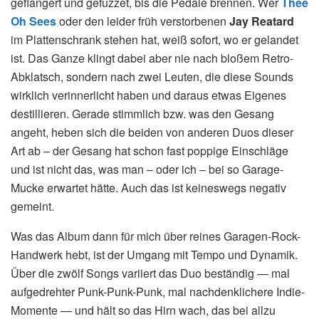
geflangert und gefuzzet, bis die Pedale brennen. Wer
Thee
Oh Sees
oder den leider früh verstorbenen
Jay Reatard
im Plattenschrank stehen hat, weiß sofort, wo er gelandet
ist. Das Ganze klingt dabei aber nie nach bloßem Retro-
Abklatsch, sondern nach zwei Leuten, die diese Sounds
wirklich verinnerlicht haben und daraus etwas Eigenes
destillieren. Gerade stimmlich bzw. was den Gesang
angeht, heben sich die beiden von anderen Duos dieser
Art ab – der Gesang hat schon fast poppige Einschläge
und ist nicht das, was man – oder ich – bei so Garage-
Mucke erwartet hätte. Auch das ist keineswegs negativ
gemeint.
Was das Album dann für mich über reines Garagen-Rock-
Handwerk hebt, ist der Umgang mit Tempo und Dynamik.
Über die zwölf Songs variiert das Duo beständig — mal
aufgedrehter Punk-Punk-Punk, mal nachdenklichere Indie-
Momente — und hält so das Hirn wach, das bei allzu