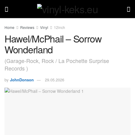
Home
Reviews
Vinyl
12inch
Hawel/McPhail – Sorrow
Wonderland
(Garage-Rock, Rock / La Pochette Surprise
Records )
by
JohnDonson
29.05.2026