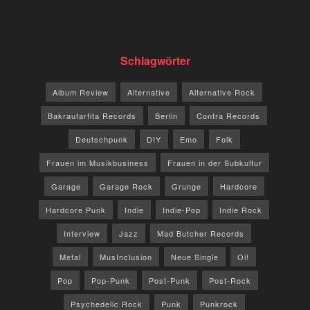
Schlagwörter
Album Review
Alternative
Alternative Rock
Bakraufarfita Records
Berlin
Contra Records
Deutschpunk
DIY
Emo
Folk
Frauen im Musikbusiness
Frauen in der Subkultur
Garage
Garage Rock
Grunge
Hardcore
Hardcore Punk
Indie
Indie-Pop
Indie Rock
Interview
Jazz
Mad Butcher Records
Metal
MusInclusion
Neue Single
Oi!
Pop
Pop-Punk
Post-Punk
Post-Rock
Psychedelic Rock
Punk
Punkrock