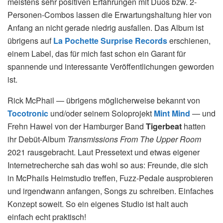
meistens sehr positiven Erfahrungen mit Duos bzw. 2-
Personen-Combos lassen die Erwartungshaltung hier von
Anfang an nicht gerade niedrig ausfallen. Das Album ist
übrigens auf
La Pochette Surprise Records
erschienen,
einem Label, das für mich fast schon ein Garant für
spannende und interessante Veröffentlichungen geworden
ist.
Rick McPhail — übrigens möglicherweise bekannt von
Tocotronic
und/oder seinem Soloprojekt
Mint Mind
— und
Frehn Hawel von der Hamburger Band
Tigerbeat
hatten
ihr Debüt-Album
Transmissions From The Upper Room
2021 rausgebracht. Laut Pressetext und etwas eigener
Internetrecherche sah das wohl so aus: Freunde, die sich
in McPhails Heimstudio treffen, Fuzz-Pedale ausprobieren
und irgendwann anfangen, Songs zu schreiben. Einfaches
Konzept soweit. So ein eigenes Studio ist halt auch
einfach echt praktisch!