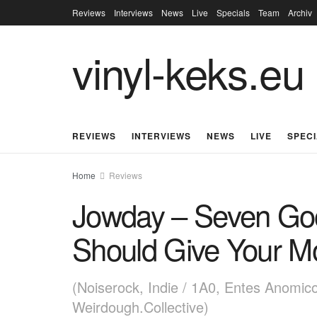
Reviews
Interviews
News
Live
Specials
Team
Archiv
vinyl-keks.eu
REVIEWS
INTERVIEWS
NEWS
LIVE
SPEC
Home
Reviews
Jowday – Seven Go
Should Give Your M
(Noiserock, Indie / 1A0, Entes Anomic
Weirdough.Collective)