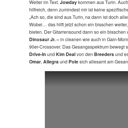
Weiter im Text.
Jowday
kommen aus Turin. Auch e
hilfreich, denn zumindest mir ist keine spezifis
„Ach so, die sind aus Turin, na dann ist doch all
Wobei… das hilft jetzt schon ein bisschen weite
bieten. Der Gitarrensound dann so ein bisschen
Dinosaur Jr. –
in cleanen wie auch in Gain-Momen
90er-Crossover. Das Gesangsspektrum bewegt 
Drive-In
und
Kim Deal
von den
Breeders
und es
Omar
,
Allegra
und
Pole
sich allesamt am Gesang