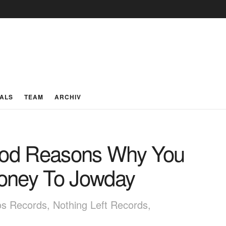
IALS
TEAM
ARCHIV
od Reasons Why You
oney To Jowday
os Records, Nothing Left Records,