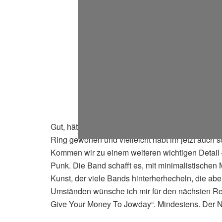
Gut, hätten wir den Soundradius mal grob umris
Ring geworfen und vielleicht habt ihr jetzt auch 
Kommen wir zu einem weiteren wichtigen Detail
Punk. Die Band schafft es, mit minimalistischen 
Kunst, der viele Bands hinterherhecheln, die abe
Umständen wünsche ich mir für den nächsten 
Give Your Money To Jowday“. Mindestens. Der 