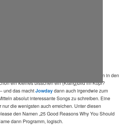
sen, mit den genannten Bands ein paar Referenzen in den
schon ein kleines bisschen ein (Klang)bild im Kopf?
 – und das macht
Jowday
dann auch irgendwie zum
Mitteln absolut interessante Songs zu schreiben. Eine
r nur die wenigsten auch erreichen. Unter diesen
Release den Namen „25 Good Reasons Why You Should
Name dann Programm, logisch.