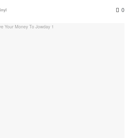
0
inyl