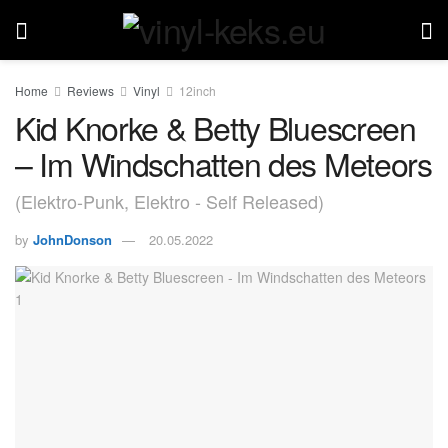
Home
Reviews
Vinyl
12inch
Kid Knorke & Betty Bluescreen
– Im Windschatten des Meteors
(Elektro-Punk, Elektro - Self Released)
by
JohnDonson
20.05.2022