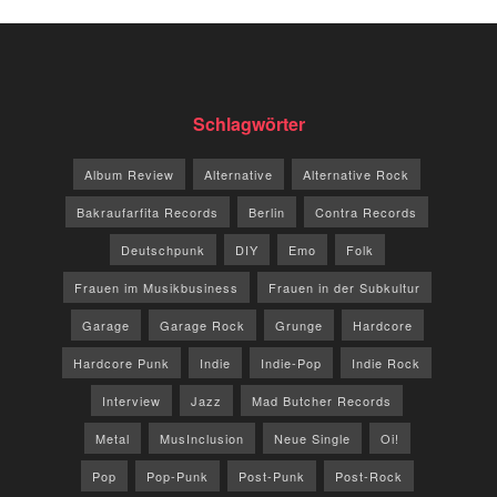
Schlagwörter
Album Review
Alternative
Alternative Rock
Bakraufarfita Records
Berlin
Contra Records
Deutschpunk
DIY
Emo
Folk
Frauen im Musikbusiness
Frauen in der Subkultur
Garage
Garage Rock
Grunge
Hardcore
Hardcore Punk
Indie
Indie-Pop
Indie Rock
Interview
Jazz
Mad Butcher Records
Metal
MusInclusion
Neue Single
Oi!
Pop
Pop-Punk
Post-Punk
Post-Rock