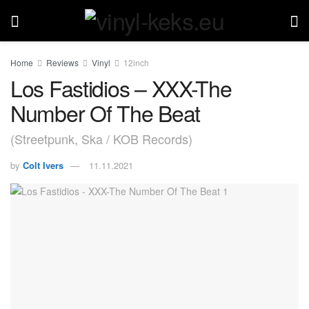
Home
Reviews
Vinyl
12inch
Los Fastidios – XXX-The
Number Of The Beat
(Streetpunk, Ska / KOB Records)
by
Colt Ivers
11.11.2021