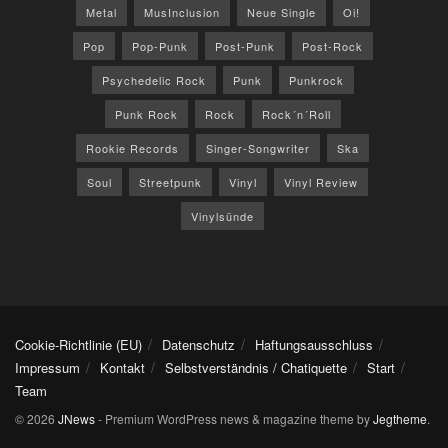
Metal
MusInclusion
Neue Single
Oi!
Pop
Pop-Punk
Post-Punk
Post-Rock
Psychedelic Rock
Punk
Punkrock
Punk Rock
Rock
Rock´n´Roll
Rookie Records
Singer-Songwriter
Ska
Soul
Streetpunk
Vinyl
Vinyl Review
Vinylsünde
Cookie-Richtlinie (EU)
Datenschutz
Haftungsausschluss
Impressum
Kontakt
Selbstverständnis / Chatiquette
Start
Team
© 2026
JNews
- Premium WordPress news & magazine theme by
Jegtheme
.