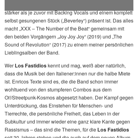
schon lange als Bookerin und Merchandiserin begleitet,
stärker als je zuvor mit Backing Vocals und einem komplett
selbst gesungenen Stück („Beverley“) präsent ist. Das alles
macht „XXX – The Number of the Beat“ gemeinsam mit
den beiden Vorgängern „Joy Joy Joy“ (2019) und „The
Sound of Revolution“ (2017) zu einem meiner persönlichen
Lieblingsalben der Band.
Wer
Los Fastidios
kennt und mag, weiß aber natürlich,
dass die Musik bei den Italiener:innen nur die halbe Miete
ist. Enricos Texte sind es, die die Band schon immer
wohltuend von den stumpferen Combos aus dem
Oi!/Streetpunk-Kosmos abgesetzt haben. Der Kampf gegen
Unterdrückung, das Einstehen für Menschen- und
Tierrechte, die persönliche Freiheit, das Leben in der
Subkultur und immer wieder eine ganz klare Kante gegen
Rassismus – das sind die Themen, für die
Los Fastidios
seit 30 Jahren stehen und die auch auf dem neuen Album