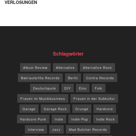
VERLOSUNGEN
Schlagwörter
Album Review
Alternative
Alternative Rock
Bakraufarfita Records
Berlin
Contra Records
Deutschpunk
DIY
Emo
Folk
Frauen im Musikbusiness
Frauen in der Subkultur
Garage
Garage Rock
Grunge
Hardcore
Hardcore Punk
Indie
Indie-Pop
Indie Rock
Interview
Jazz
Mad Butcher Records