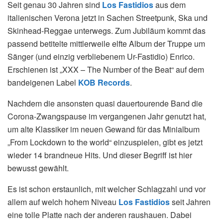
Seit genau 30 Jahren sind
Los Fastidios
aus dem
italienischen Verona jetzt in Sachen Streetpunk, Ska und
Skinhead-Reggae unterwegs. Zum Jubiläum kommt das
passend betitelte mittlerweile elfte Album der Truppe um
Sänger (und einzig verbliebenem Ur-Fastidio) Enrico.
Erschienen ist „XXX – The Number of the Beat“ auf dem
bandeigenen Label
KOB Records
.
Nachdem die ansonsten quasi dauertourende Band die
Corona-Zwangspause im vergangenen Jahr genutzt hat,
um alte Klassiker im neuen Gewand für das Minialbum
„From Lockdown to the world“ einzuspielen, gibt es jetzt
wieder 14 brandneue Hits. Und dieser Begriff ist hier
bewusst gewählt.
Es ist schon erstaunlich, mit welcher Schlagzahl und vor
allem auf welch hohem Niveau
Los Fastidios
seit Jahren
eine tolle Platte nach der anderen raushauen. Dabei