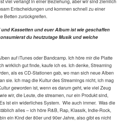
st viel verlangt in einer Beziehung, aber wir sind ziemlich
einsam Entscheidungen und kommen schnell zu einer
e Betten zurückgreifen.
l und Kassetten und euer Album ist wie geschaffen
 konsumierst du heutzutage Musik und welche
Alben auf iTunes oder Bandcamp. Ich höre mir die Platte
h wirklich gut finde, kaufe ich es. Ich denke, Streaming
erden, als es CD-Stationen gab, wo man sich neue Alben
 sie. Ich mag die Kultur des Streamings nicht, ich mag
Kultur geworden ist, wenn es darum geht, wie viel Zeug
e wir, die Leute, die streamen, nur ein Produkt sind,
Es ist ein widerliches System. Wie auch immer. Was die
stäblich alles – ich höre R&B, Rap, Klassik, Indie-Rock,
in ein Kind der 80er und 90er Jahre, also gibt es nicht