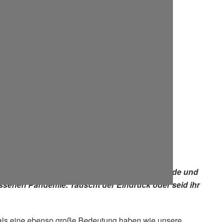
ch liebe eure Videos, weil sie echte Lebensfreude und
hissenen Pandemie. Täuscht der Eindruck oder seid ihr
uals eine ebenso große Bedeutung haben wie unsere