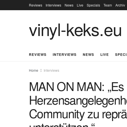
Reviews
Interviews
News
Live
Specials
Team
Archiv
vinyl-keks.eu
REVIEWS
INTERVIEWS
NEWS
LIVE
SPEC
Home
Interviews
MAN ON MAN: „Es ist
Herzensangelegenhe
Community zu reprä
unterstützen.“