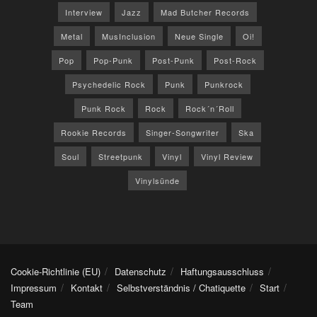
Interview
Jazz
Mad Butcher Records
Metal
MusInclusion
Neue Single
Oi!
Pop
Pop-Punk
Post-Punk
Post-Rock
Psychedelic Rock
Punk
Punkrock
Punk Rock
Rock
Rock´n´Roll
Rookie Records
Singer-Songwriter
Ska
Soul
Streetpunk
Vinyl
Vinyl Review
Vinylsünde
Cookie-Richtlinie (EU)
Datenschutz
Haftungsausschluss
Impressum
Kontakt
Selbstverständnis / Chatiquette
Start
Team