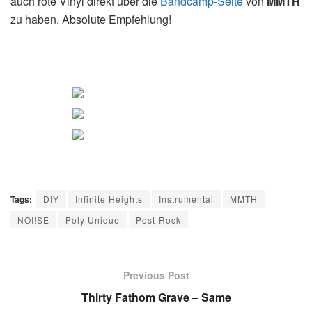
auch rote Vinyl direkt über die
Bandcamp-Seite
von
MMTH
zu haben. Absolute Empfehlung!
Tags:
DIY
Infinite Heights
Instrumental
MMTH
NOI!SE
Poly Unique
Post-Rock
Previous Post
Thirty Fathom Grave – Same