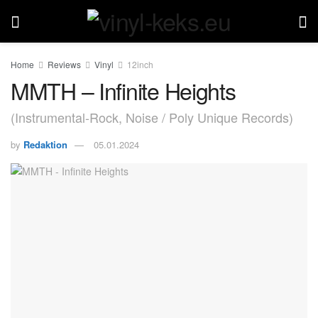
Home
Reviews
Vinyl
12inch
MMTH – Infinite Heights
(Instrumental-Rock, Noise / Poly Unique Records)
by
Redaktion
05.01.2024