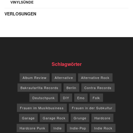
VINYLSÜNDE
VERLOSUNGEN
Schlagwörter
Album Review
Alternative
Alternative Rock
Bakraufarfita Records
Berlin
Contra Records
Deutschpunk
DIY
Emo
Folk
Frauen im Musikbusiness
Frauen in der Subkultur
Garage
Garage Rock
Grunge
Hardcore
Hardcore Punk
Indie
Indie-Pop
Indie Rock