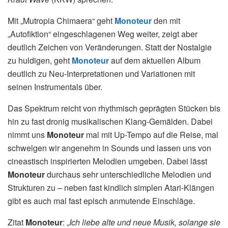
Mit „Mutropia Chimaera“ geht
Monoteur
den mit
„Autofiktion“ eingeschlagenen Weg weiter, zeigt aber
deutlich Zeichen von Veränderungen. Statt der Nostalgie
zu huldigen, geht
Monoteur
auf dem aktuellen Album
deutlich zu Neu-Interpretationen und Variationen mit
seinen Instrumentals über.
Das Spektrum reicht von rhythmisch geprägten Stücken bis
hin zu fast dronig musikalischen Klang-Gemälden. Dabei
nimmt uns
Monoteur
mal mit Up-Tempo auf die Reise, mal
schwelgen wir angenehm in Sounds und lassen uns von
cineastisch inspirierten Melodien umgeben. Dabei lässt
Monoteur
durchaus sehr unterschiedliche Melodien und
Strukturen zu – neben fast kindlich simplen Atari-Klängen
gibt es auch mal fast episch anmutende Einschläge.
Zitat
Monoteur
: „
Ich liebe alte und neue Musik, solange sie