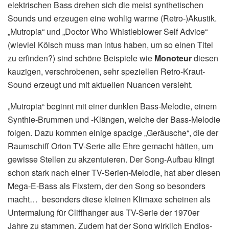
elektrischen Bass drehen sich die meist synthetischen
Sounds und erzeugen eine wohlig warme (Retro-)Akustik.
„Mutropia“ und „Doctor Who Whistleblower Self Advice“
(wieviel Kölsch muss man intus haben, um so einen Titel
zu erfinden?) sind schöne Beispiele wie
Monoteur
diesen
kauzigen, verschrobenen, sehr speziellen Retro-Kraut-
Sound erzeugt und mit aktuellen Nuancen versieht.
„Mutropia“ beginnt mit einer dunklen Bass-Melodie, einem
Synthie-Brummen und -Klängen, welche der Bass-Melodie
folgen. Dazu kommen einige spacige „Geräusche“, die der
Raumschiff Orion TV-Serie alle Ehre gemacht hätten, um
gewisse Stellen zu akzentuieren. Der Song-Aufbau klingt
schon stark nach einer TV-Serien-Melodie, hat aber diesen
Mega-E-Bass als Fixstern, der den Song so besonders
macht… besonders diese kleinen Klimaxe scheinen als
Untermalung für Cliffhanger aus TV-Serie der 1970er
Jahre zu stammen. Zudem hat der Song wirklich Endlos-