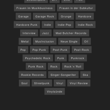
Frauen im Musikbusiness
Frauen in der Subkultur
Garage
Garage Rock
Grunge
Hardcore
Hardcore Punk
Indie
Indie-Pop
Indie Rock
Interview
Jazz
Mad Butcher Records
Metal
MusInclusion
Neue Single
Oi!
Pop
Pop-Punk
Post-Punk
Post-Rock
Psychedelic Rock
Punk
Punkrock
Punk Rock
Rock
Rock´n´Roll
Rookie Records
Singer-Songwriter
Ska
Soul
Streetpunk
Vinyl
Vinyl Review
Vinylsünde