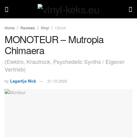
Home
Reviews
Vinyl
12inch
MONOTEUR – Mutropia
Chimaera
(Elektro, Krautrock, Psychedelic Synths / Eigener
Vertrieb)
by
Lagartija Nick
21.10.2022