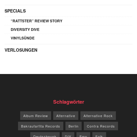
SPECIALS
“RATTSTER” REVIEW STORY
DIVERSITY DIVE
VINYLSÜNDE
VERLOSUNGEN
Schlagwörter
Album Review
Alternative
Alternative Rock
Bakraufarfita Records
Berlin
Contra Records
Deutschpunk
DIY
Emo
Folk