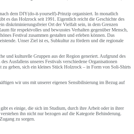
nach dem DIY(do-it-yourself)-Prinzip organisiert. In monatlich
ibt es das Holzrock seit 1991. Eigentlich reicht die Geschichte des
in diskriminierungsfreier Ort der Vielfalt sein, in dem Grenzen
n Raum für respektvolles und bewusstes Verhalten gegenüber Mensch,
schönes Festival zusammen gestalten und erleben können. Das
eistende. Unser Ziel ist es, Subkultur zu fördern und die regionale
he und kulturelle Gruppen aus der Region generiert.
Aufgrund des
tz des Ausfallens unseres Festivals verschiedene Organisationen
it zu geben, sich ein kleines Stück Holzrock – in Form von Soli-Shirts
häftigen wir uns mit unserer eigenen Sensibilisierung im Bezug auf
t es einige, die sich im Studium, durch ihre Arbeit oder in ihrer
d verstehen ihn nicht nur bezogen auf die Kategorie Behinderung.
 Zugang zu sorgen.