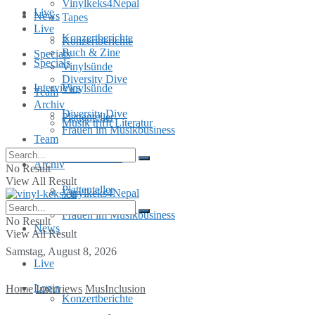
Vinylkeks4Nepal
Live
News
Tapes
Live
Konzertberichte
Konzertberichte
Buch & Zine
Specials
Specials
Vinylsünde
Diversity Dive
Interviews
Vinylsünde
Team
Archiv
Diversity Dive
Plattenteller
Musik trifft Literatur
Frauen im Musikbusiness
Team
MusInclusion
Archiv
No Result
View All Result
Plattenteller
Vinylkeks4Nepal
Frauen im Musikbusiness
No Result
News
View All Result
Samstag, August 8, 2026
Live
Login
Home
Interviews
MusInclusion
Konzertberichte