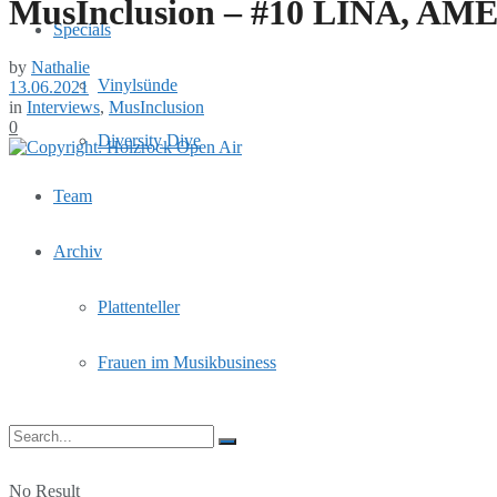
MusInclusion – #10 LINA, AM
Specials
by
Nathalie
Vinylsünde
13.06.2021
in
Interviews
,
MusInclusion
0
Diversity Dive
Team
Archiv
Plattenteller
Frauen im Musikbusiness
No Result