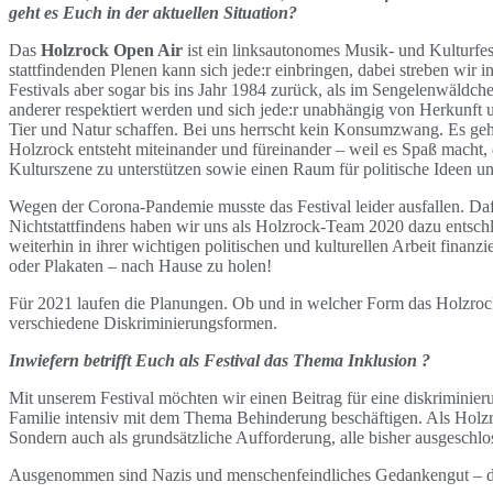
geht es Euch in der aktuellen Situation?
Das
Holzrock Open Air
ist ein linksautonomes Musik- und Kulturfes
stattfindenden Plenen kann sich jede:r einbringen, dabei streben wi
Festivals aber sogar bis ins Jahr 1984 zurück, als im Sengelenwäldc
anderer respektiert werden und sich jede:r unabhängig von Herkunft 
Tier und Natur schaffen. Bei uns herrscht kein Konsumzwang. Es geh
Holzrock entsteht miteinander und füreinander – weil es Spaß macht, di
Kulturszene zu unterstützen sowie einen Raum für politische Ideen u
Wegen der Corona-Pandemie musste das Festival leider ausfallen. Daf
Nichtstattfindens haben wir uns als Holzrock-Team 2020 dazu entsch
weiterhin in ihrer wichtigen politischen und kulturellen Arbeit finanz
oder Plakaten – nach Hause zu holen!
Für 2021 laufen die Planungen. Ob und in welcher Form das Holzrock s
verschiedene Diskriminierungsformen.
Inwiefern betrifft Euch als Festival das Thema Inklusion ?
Mit unserem Festival möchten wir einen Beitrag für eine diskriminier
Familie intensiv mit dem Thema Behinderung beschäftigen. Als Holzroc
Sondern auch als grundsätzliche Aufforderung, alle bisher ausgeschl
Ausgenommen sind Nazis und menschenfeindliches Gedankengut – das 