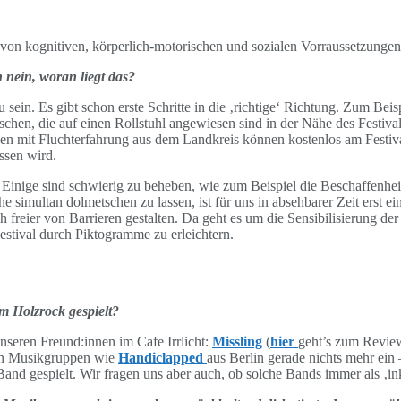
von kognitiven, körperlich-motorischen und sozialen Vorraussetzungen 
n nein, woran liegt das?
u sein.
Es gibt schon erste Schritte in die ‚richtige‘ Richtung. Zum Be
hen, die auf einen Rollstuhl angewiesen sind in der Nähe des Festival
hen mit Fluchterfahrung aus dem Landkreis können kostenlos am Festiv
ssen wird.
 Einige sind schwierig zu beheben, wie zum Beispiel die Beschaffenhe
simultan dolmetschen zu lassen, ist für uns in absehbarer Zeit erst ei
freier von Barrieren gestalten. Da geht es um die Sensibilisierung de
stival durch Piktogramme zu erleichtern.
m Holzrock gespielt?
unseren Freund:innen im Cafe Irrlicht:
Missling
(
hier
geht’s zum Review
hen Musikgruppen wie
Handiclapped
aus Berlin gerade nichts mehr ein
nd gespielt. Wir fragen uns aber auch, ob solche Bands immer als ‚in