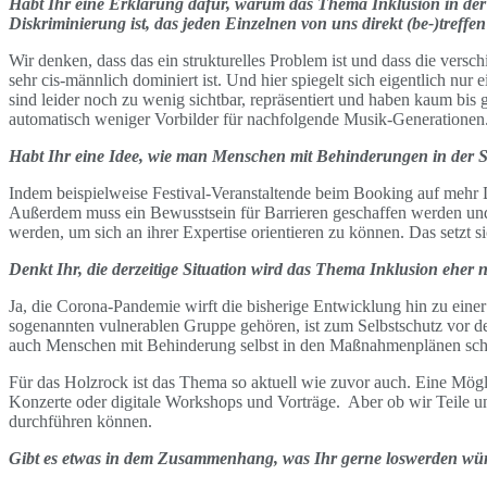
Habt Ihr eine Erklärung dafür, warum das Thema Inklusion in der 
Diskriminierung ist, das jeden Einzelnen von uns direkt (be-)treffe
Wir denken, dass das ein strukturelles Problem ist und dass die ver
sehr cis-männlich dominiert ist. Und hier spiegelt sich eigentlich nur
sind leider noch zu wenig sichtbar, repräsentiert und haben kaum bis 
automatisch weniger Vorbilder für nachfolgende Musik-Generationen
Habt Ihr eine Idee, wie man Menschen mit Behinderungen in der Sz
Indem beispielweise Festival-Veranstaltende beim Booking auf mehr Di
Außerdem muss ein Bewusstsein für Barrieren geschaffen werden und 
werden, um sich an ihrer Expertise orientieren zu können. Das setzt sic
Denkt Ihr, die derzeitige Situation wird das Thema Inklusion ehe
Ja, die Corona-Pandemie wirft die bisherige Entwicklung hin zu einer
sogenannten vulnerablen Gruppe gehören, ist zum Selbstschutz vor d
auch Menschen mit Behinderung selbst in den Maßnahmenplänen schl
Für das Holzrock ist das Thema so aktuell wie zuvor auch. Eine Mögl
Konzerte oder digitale Workshops und Vorträge. Aber ob wir Teile uns
durchführen können.
Gibt es etwas in dem Zusammenhang, was Ihr gerne loswerden wü