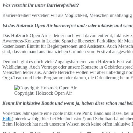
Was versteht Ihr unter Barrierefreiheit?
Barrierefreiheit verstehen wir als Möglichkeit, Menschen unabhängig 
Ist das Holzrock Open Air barrierefrei und / oder inklusiv und wen
Das Holzrock Open Air ist leider noch weit davon entfernt, inklusiv z
Awareness-Konzept in Leichte Sprache übersetzt; Parkplätze für Mensc
kostenlosem Eintritt für Begleitpersonen und Assistenz. Auch Mensc
sind, dass niemand aus finanziellen Gründen vom Festival ausgeschlo
Dennoch gibt es noch viele Zugangsbarrieren zum Holzrock Festival.
Waldlichtung. Auch Vorträge oder unsere Konzerte in Gebärdensprache 
Menschen leider aus.
Andere Bereiche wollen wir aber unbedingt noch 
Orga-Team und beim Programm oder darum, die Orientierung beim Fe
Copyright: Holzrock Open Air
Kennt Ihr inklusive Bands und wenn ja, haben diese schon mal bei
Vorletztes Jahr spielte eine coole inklusive Punk-Band aus Basel bei 
Fidi
(Interview folgt hier bei MusInclusion!) und Schulband-ähnlic
Beim Holzrock hat nach unserem Wissen noch keine offen inklusive Ba