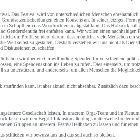
tival. Das Festival wird von unterschiedlichen Menschen ehrenamtlich 
r in Grundsatzentscheidungen einen Konsens an.
In seiner jetzigen Form g
hen in Schopfheim das Woodrock erstmalig stattfand.
Das Holzrock soll e
und Genderidentität frei entfalten kann. Wir wollen einen nachhaltige
t nicht um Profit, sondern darum, dass möglichst viele Menschen ein 
e Welt selbst zu gestalten. Deshalb verstehen wir uns nicht als Dienstl
nd Diskussionen zu schaffen.
ür haben wir über ein Crowdfunding Spenden für verschiedene politisc
lossen, eine Spendenaktion ins Leben zu rufen.
Dies einerseits, um tro
iell zu unterstützen, und andererseits, um allen Menschen die Möglichke
tattfinden kann, ist aber aktuell nicht absehbar. Zusätzlich dazu besc
ungsärmere Gesellschaft leisten. In unserem Orga-Team und im Plenum gib
k fassen wir den Begriff Inklusion allerdings mittlerweile breiter un
ossenen Gruppen an unserem Festival teilhaben zu lassen und für einen
schließen wir bewusst aus und das soll auch so bleiben.