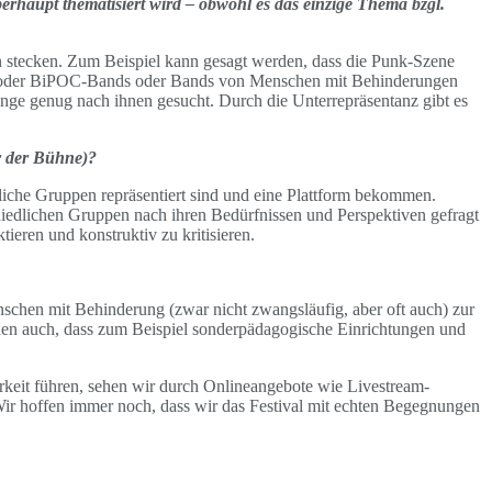
rhaupt thematisiert wird – obwohl es das einzige Thema bzgl.
en stecken. Zum Beispiel kann gesagt werden, dass die Punk-Szene
- oder BiPOC-Bands oder Bands von Menschen mit Behinderungen
 lange genug nach ihnen gesucht. Durch die Unterrepräsentanz gibt es
r der Bühne)?
tliche Gruppen repräsentiert sind und eine Plattform bekommen.
hiedlichen Gruppen nach ihren Bedürfnissen und Perspektiven gefragt
tieren und konstruktiv zu kritisieren.
enschen mit Behinderung (zwar nicht zwangsläufig, aber oft auch) zur
hen auch, dass zum Beispiel sonderpädagogische Einrichtungen und
arkeit führen, sehen wir durch Onlineangebote wie Livestream-
 Wir hoffen immer noch, dass wir das Festival mit echten Begegnungen