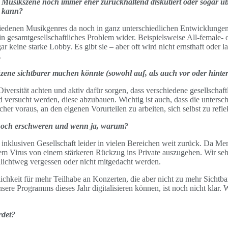
Musikszene noch immer eher zurückhaltend diskutiert oder sogar übe
n kann?
schiedenen Musikgenres da noch in ganz unterschiedlichen Entwicklung
 ein gesamtgesellschaftliches Problem wider.
Beispielsweise All-female
gar keine starke Lobby. Es gibt sie – aber oft wird nicht ernsthaft oder
.
ene sichtbarer machen könnte (sowohl auf, als auch vor oder hinte
versität achten und aktiv dafür sorgen, dass verschiedene gesellschaf
versucht werden, diese abzubauen. Wichtig ist auch, dass die untersc
her voraus, an den eigenen Vorurteilen zu arbeiten, sich selbst zu reflek
r noch erschweren und wenn ja, warum?
 inklusiven Gesellschaft leider in vielen Bereichen weit zurück. Da M
em Virus von einem stärkeren Rückzug ins Private auszugehen. Wir se
ichtweg vergessen oder nicht mitgedacht werden.
ichkeit für mehr Teilhabe an Konzerten, die aber nicht zu mehr Sichtb
ere Programms dieses Jahr digitalisieren können, ist noch nicht klar.
rdet?