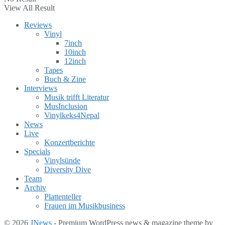
View All Result
Reviews
Vinyl
7inch
10inch
12inch
Tapes
Buch & Zine
Interviews
Musik trifft Literatur
MusInclusion
Vinylkeks4Nepal
News
Live
Konzertberichte
Specials
Vinylsünde
Diversity Dive
Team
Archiv
Plattenteller
Frauen im Musikbusiness
© 2026
JNews
- Premium WordPress news & magazine theme by