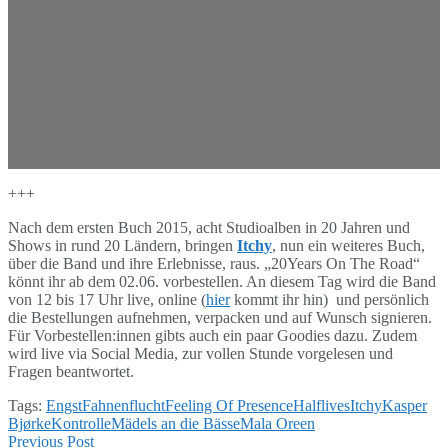
+++
Nach dem ersten Buch 2015, acht Studioalben in 20 Jahren und
Shows in rund 20 Ländern, bringen
Itchy
, nun ein weiteres Buch,
über die Band und ihre Erlebnisse, raus. „20Years On The Road“
könnt ihr ab dem 02.06. vorbestellen. An diesem Tag wird die Band
von 12 bis 17 Uhr live, online (
hier
kommt ihr hin) und persönlich
die Bestellungen aufnehmen, verpacken und auf Wunsch signieren.
Für Vorbestellen:innen gibts auch ein paar Goodies dazu. Zudem
wird live via Social Media, zur vollen Stunde vorgelesen und
Fragen beantwortet.
Tags:
Engst
Fahnenflucht
Feeling Of Presence
Halflives
Itchy
Kasper
Bjørke
Kontrolle
Mädels an die Bässe
Mala Oreen
Previous Post