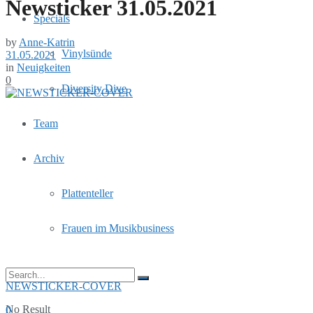
Newsticker 31.05.2021
Specials
by
Anne-Katrin
Vinylsünde
31.05.2021
in
Neuigkeiten
0
Diversity Dive
Team
Archiv
Plattenteller
Frauen im Musikbusiness
NEWSTICKER-COVER
No Result
0