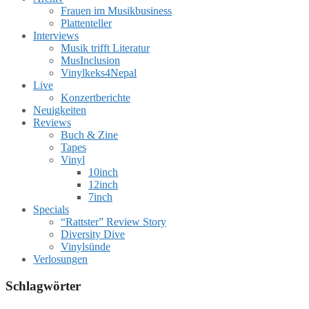
Frauen im Musikbusiness
Plattenteller
Interviews
Musik trifft Literatur
MusInclusion
Vinylkeks4Nepal
Live
Konzertberichte
Neuigkeiten
Reviews
Buch & Zine
Tapes
Vinyl
10inch
12inch
7inch
Specials
“Rattster” Review Story
Diversity Dive
Vinylsünde
Verlosungen
Schlagwörter