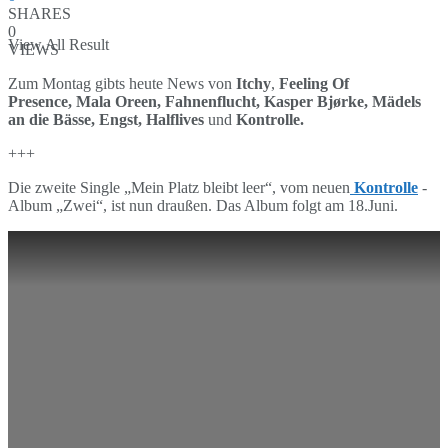
SHARES
0
View All Result
VIEWS
Zum Montag gibts heute News von
Itchy
,
Feeling Of
Presence, Mala Oreen, Fahnenflucht,
Kasper Bjørke, Mädels
an die Bässe, Engst, Halflives
und
Kontrolle.
+++
Die zweite Single „Mein Platz bleibt leer“, vom neuen
Kontrolle
-
Album „Zwei“, ist nun draußen. Das Album folgt am 18.Juni.