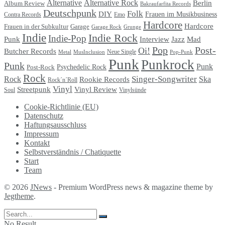
Alternative
Alternative Rock
Berlin
Album Review
Bakraufarfita Records
Deutschpunk
Folk
DIY
Frauen im Musikbusiness
Contra Records
Emo
Hardcore
Hardcore
Garage
Frauen in der Subkultur
Garage Rock
Grunge
Indie
Indie Rock
Indie-Pop
Punk
Interview
Jazz
Mad
Pop
Post-
Oi!
Butcher Records
Metal
MusInclusion
Neue Single
Pop-Punk
Punk
Punkrock
Punk
Punk
Psychedelic Rock
Post-Rock
Rock
Singer-Songwriter
Rock
Ska
Rookie Records
Rock´n´Roll
Vinyl
Streetpunk
Vinyl Review
Soul
Vinylsünde
Cookie-Richtlinie (EU)
Datenschutz
Haftungsausschluss
Impressum
Kontakt
Selbstverständnis / Chatiquette
Start
Team
© 2026
JNews
- Premium WordPress news & magazine theme by
Jegtheme
.
No Result