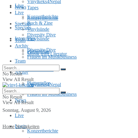
Vinylkeks4Nepal
Live
News
Tapes
Live
Konzertberichte
Konzertberichte
Buch & Zine
Specials
Specials
Vinylsünde
Diversity Dive
Interviews
Vinylsünde
Team
Archiv
Diversity Dive
Plattenteller
Musik trifft Literatur
Frauen im Musikbusiness
Team
MusInclusion
Archiv
No Result
View All Result
Plattenteller
Vinylkeks4Nepal
Frauen im Musikbusiness
No Result
News
View All Result
Sonntag, August 9, 2026
Live
Login
Home
Neuigkeiten
Konzertberichte