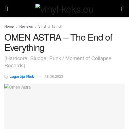
Home
Reviews
Vinyl
12inch
OMEN ASTRA – The End of
Everything
(Hardcore, Sludge, Punk / Moment of Collapse
Records)
by
Lagartija Nick
18.08.2023