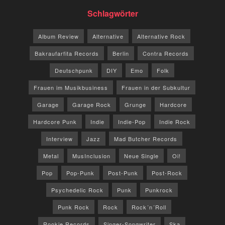
Schlagwörter
Album Review
Alternative
Alternative Rock
Bakraufarfita Records
Berlin
Contra Records
Deutschpunk
DIY
Emo
Folk
Frauen im Musikbusiness
Frauen in der Subkultur
Garage
Garage Rock
Grunge
Hardcore
Hardcore Punk
Indie
Indie-Pop
Indie Rock
Interview
Jazz
Mad Butcher Records
Metal
MusInclusion
Neue Single
Oi!
Pop
Pop-Punk
Post-Punk
Post-Rock
Psychedelic Rock
Punk
Punkrock
Punk Rock
Rock
Rock´n´Roll
Rookie Records
Singer-Songwriter
Ska