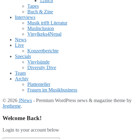
12inch
Tapes
Buch & Zine
Interviews
Musik trifft Literatur
MusInclusion
Vinylkeks4Nepal
News
Live
Konzertberichte
Specials
Vinylsünde
Diversity Dive
Team
Archiv
Plattenteller
Frauen im Musikbusiness
© 2026
JNews
- Premium WordPress news & magazine theme by
Jegtheme
.
Welcome Back!
Login to your account below