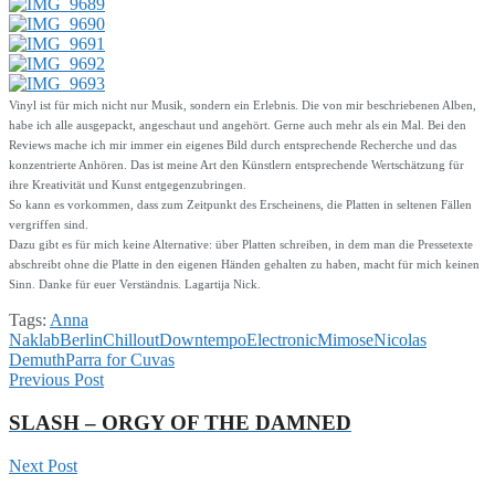
Vinyl ist für mich nicht nur Musik, sondern ein Erlebnis. Die von mir beschriebenen Alben,
habe ich alle ausgepackt, angeschaut und angehört. Gerne auch mehr als ein Mal. Bei den
Reviews mache ich mir immer ein eigenes Bild durch entsprechende Recherche und das
konzentrierte Anhören. Das ist meine Art den Künstlern entsprechende Wertschätzung für
ihre Kreativität und Kunst entgegenzubringen.
So kann es vorkommen, dass zum Zeitpunkt des Erscheinens, die Platten in seltenen Fällen
vergriffen sind.
Dazu gibt es für mich keine Alternative: über Platten schreiben, in dem man die Pressetexte
abschreibt ohne die Platte in den eigenen Händen gehalten zu haben, macht für mich keinen
Sinn. Danke für euer Verständnis. Lagartija Nick.
Tags:
Anna
Naklab
Berlin
Chillout
Downtempo
Electronic
Mimose
Nicolas
Demuth
Parra for Cuvas
Previous Post
SLASH – ORGY OF THE DAMNED
Next Post