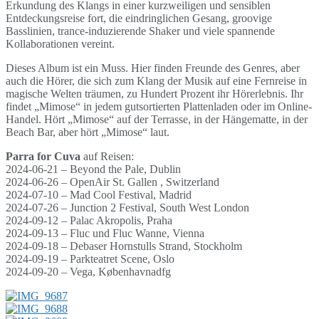
Erkundung des Klangs in einer kurzweiligen und sensiblen
Entdeckungsreise fort, die eindringlichen Gesang, groovige
Basslinien, trance-induzierende Shaker und viele spannende
Kollaborationen vereint.
Dieses Album ist ein Muss. Hier finden Freunde des Genres, aber
auch die Hörer, die sich zum Klang der Musik auf eine Fernreise in
magische Welten träumen, zu Hundert Prozent ihr Hörerlebnis. Ihr
findet „Mimose“ in jedem gutsortierten Plattenladen oder im Online-
Handel. Hört „Mimose“ auf der Terrasse, in der Hängematte, in der
Beach Bar, aber hört „Mimose“ laut.
Parra for Cuva
auf Reisen:
2024-06-21 – Beyond the Pale, Dublin
2024-06-26 – OpenAir St. Gallen , Switzerland
2024-07-10 – Mad Cool Festival, Madrid
2024-07-26 – Junction 2 Festival, South West London
2024-09-12 – Palac Akropolis, Praha
2024-09-13 – Fluc und Fluc Wanne, Vienna
2024-09-18 – Debaser Hornstulls Strand, Stockholm
2024-09-19 – Parkteatret Scene, Oslo
2024-09-20 – Vega, Københavnadfg