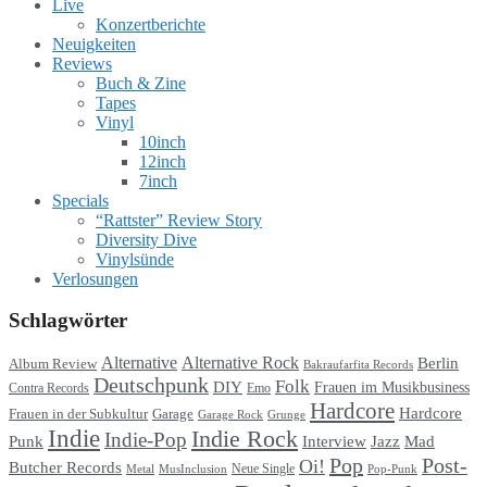
Live
Konzertberichte
Neuigkeiten
Reviews
Buch & Zine
Tapes
Vinyl
10inch
12inch
7inch
Specials
“Rattster” Review Story
Diversity Dive
Vinylsünde
Verlosungen
Schlagwörter
Alternative
Alternative Rock
Berlin
Album Review
Bakraufarfita Records
Deutschpunk
Folk
DIY
Frauen im Musikbusiness
Contra Records
Emo
Hardcore
Hardcore
Garage
Frauen in der Subkultur
Garage Rock
Grunge
Indie
Indie Rock
Indie-Pop
Punk
Interview
Jazz
Mad
Pop
Post-
Oi!
Butcher Records
Metal
MusInclusion
Neue Single
Pop-Punk