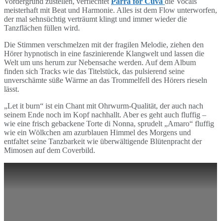
Vordergrund zustellen, verflechtet
Parra for Cuva
die Vocals
meisterhaft mit Beat und Harmonie. Alles ist dem Flow unterworfen,
der mal sehnsüchtig verträumt klingt und immer wieder die
Tanzflächen füllen wird.
Die Stimmen verschmelzen mit der fragilen Melodie, ziehen den
Hörer hypnotisch in eine faszinierende Klangwelt und lassen die
Welt um uns herum zur Nebensache werden. Auf dem Album
finden sich Tracks wie das Titelstück, das pulsierend seine
unverschämte süße Wärme an das Trommelfell des Hörers rieseln
lässt.
„Let it burn“ ist ein Chant mit Ohrwurm-Qualität, der auch nach
seinem Ende noch im Kopf nachhallt. Aber es geht auch fluffig –
wie eine frisch gebackene Torte di Nonna, sprudelt „Amaro“ fluffig
wie ein Wölkchen am azurblauen Himmel des Morgens und
entfaltet seine Tanzbarkeit wie überwältigende Blütenpracht der
Mimosen auf dem Coverbild.