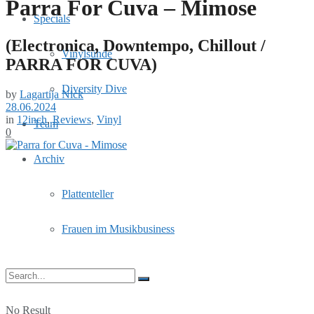
Parra For Cuva – Mimose
Specials
(Electronica, Downtempo, Chillout /
Vinylsünde
PARRA FOR CUVA)
Diversity Dive
by
Lagartija Nick
28.06.2024
in
12inch
,
Reviews
,
Vinyl
Team
0
Archiv
Plattenteller
Frauen im Musikbusiness
No Result