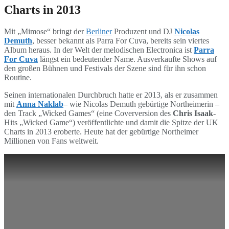
Charts in 2013
Mit „Mimose“ bringt der
Berliner
Produzent und DJ
Nicolas
Demuth
, besser bekannt als Parra For Cuva, bereits sein viertes
Album heraus. In der Welt der melodischen Electronica ist
Parra
For Cuva
längst ein bedeutender Name. Ausverkaufte Shows auf
den großen Bühnen und Festivals der Szene sind für ihn schon
Routine.
Seinen internationalen Durchbruch hatte er 2013, als er zusammen
mit
Anna Naklab
– wie Nicolas Demuth gebürtige Northeimerin –
den Track „Wicked Games“ (eine Coverversion des
Chris Isaak
-
Hits „Wicked Game“) veröffentlichte und damit die Spitze der UK
Charts in 2013 eroberte. Heute hat der gebürtige Northeimer
Millionen von Fans weltweit.