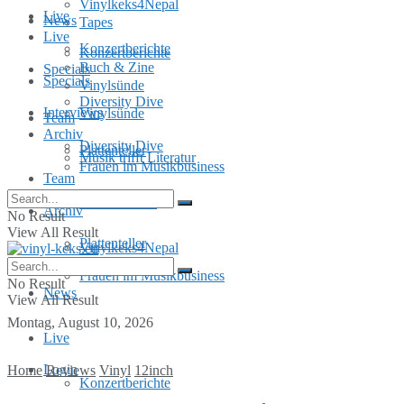
Vinylkeks4Nepal
Live
News
Tapes
Live
Konzertberichte
Konzertberichte
Buch & Zine
Specials
Specials
Vinylsünde
Diversity Dive
Interviews
Vinylsünde
Team
Archiv
Diversity Dive
Plattenteller
Musik trifft Literatur
Frauen im Musikbusiness
Team
MusInclusion
Archiv
No Result
View All Result
Plattenteller
Vinylkeks4Nepal
Frauen im Musikbusiness
No Result
News
View All Result
Montag, August 10, 2026
Live
Login
Home
Reviews
Vinyl
12inch
Konzertberichte