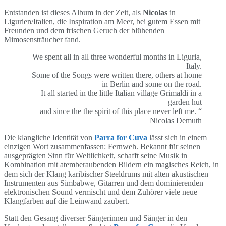
Entstanden ist dieses Album in der Zeit, als
Nicolas
in
Ligurien/Italien, die Inspiration am Meer, bei gutem Essen mit
Freunden und dem frischen Geruch der blühenden
Mimosensträucher fand.
We spent all in all three wonderful months in Liguria,
Italy.
Some of the Songs were written there, others at home
in Berlin and some on the road.
It all started in the little Italian village Grimaldi in a
garden hut
and since the the spirit of this place never left me. “
Nicolas Demuth
Die klangliche Identität von
Parra for Cuva
lässt sich in einem
einzigen Wort zusammenfassen: Fernweh. Bekannt für seinen
ausgeprägten Sinn für Weltlichkeit, schafft seine Musik in
Kombination mit atemberaubenden Bildern ein magisches Reich, in
dem sich der Klang karibischer Steeldrums mit alten akustischen
Instrumenten aus Simbabwe, Gitarren und dem dominierenden
elektronischen Sound vermischt und dem Zuhörer viele neue
Klangfarben auf die Leinwand zaubert.
Statt den Gesang diverser Sängerinnen und Sänger in den