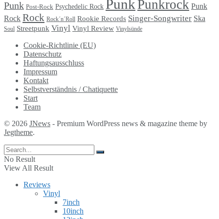
Punk
Punkrock
Punk
Punk
Psychedelic Rock
Post-Rock
Rock
Singer-Songwriter
Rock
Ska
Rookie Records
Rock´n´Roll
Vinyl
Streetpunk
Vinyl Review
Soul
Vinylsünde
Cookie-Richtlinie (EU)
Datenschutz
Haftungsausschluss
Impressum
Kontakt
Selbstverständnis / Chatiquette
Start
Team
© 2026
JNews
- Premium WordPress news & magazine theme by
Jegtheme
.
No Result
View All Result
Reviews
Vinyl
7inch
10inch