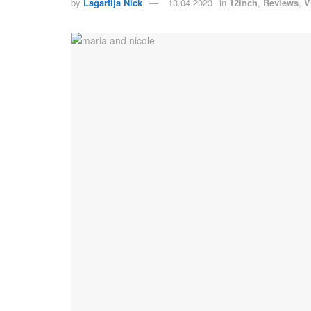
by
Lagartija Nick
13.04.2023
in
12inch
,
Reviews
,
V