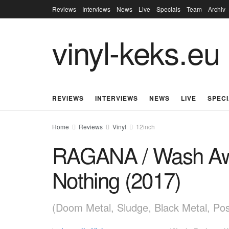
Reviews
Interviews
News
Live
Specials
Team
Archiv
vinyl-keks.eu
REVIEWS
INTERVIEWS
NEWS
LIVE
SPEC
Home
Reviews
Vinyl
12inch
RAGANA / Wash Awa
Nothing (2017)
(Doom Metal, Sludge, Black Metal, Pos