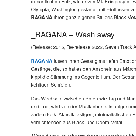
romantischen Folk, wie er von
Mt. Erie
gespielt w
Olympia, Washington gestartet, mit Einflüssen v
RAGANA
ihren ganz eigenen Stil des Black Met
_RAGANA – Wash away
(Release: 2015, Re-release 2022, Seven Track A
RAGANA
füttern ihren Gesang mit tiefen Emoti
Gesänge, die, so hat es den Anschein aus Märch
kippt die Stimmung ins Gegenteil um. Der Gesang
kehligen Schreien.
Das Wechseln zwischen Polen wie Tag und Nach
und Tod, wird von der Musik ebenfalls aufgeno
zartem Folk, Akustik lastigen, minimalistische
vernichtenden aus Black- und Doom-Metal.