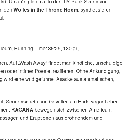
ird. Ursprünglich mal in der DIY-Punk-Szene von
on den
Wolfes in the Throne Room
, synthetisieren
al.
lbum, Running Time: 39:25, 180 gr.)
onen. Auf „Wash Away“ findet man kindliche, unschuldige
en oder intimer Poesie, rezitieren. Ohne Ankündigung,
 wird eine wild geführte Attacke aus animalischen,
t, Sonnenschein und Gewitter, am Ende sogar Leben
mmen.
RAGANA
bewegen sich zwischen American,
n Passagen und Eruptionen aus dröhnendem und