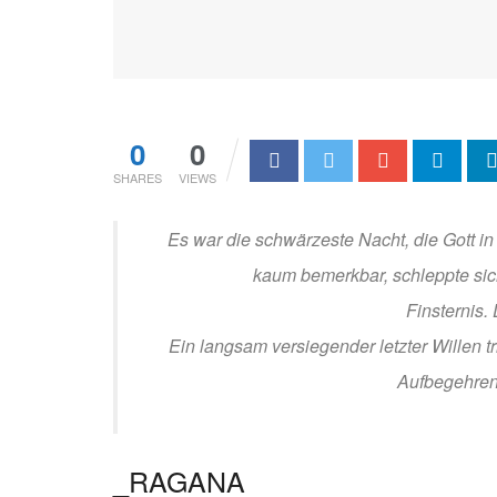
0
0
SHARES
VIEWS
Es war die schwärzeste Nacht, die Gott i
kaum bemerkbar, schleppte sic
Finsternis.
Ein langsam versiegender letzter Willen t
Aufbegehren
_RAGANA