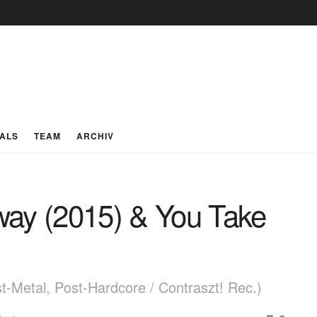
IALS
TEAM
ARCHIV
y (2015) & You Take
t-Metal, Post-Hardcore / Contraszt! Rec.)