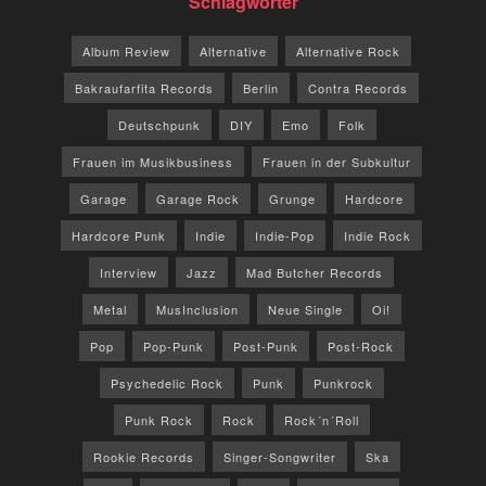
Schlagwörter
Album Review
Alternative
Alternative Rock
Bakraufarfita Records
Berlin
Contra Records
Deutschpunk
DIY
Emo
Folk
Frauen im Musikbusiness
Frauen in der Subkultur
Garage
Garage Rock
Grunge
Hardcore
Hardcore Punk
Indie
Indie-Pop
Indie Rock
Interview
Jazz
Mad Butcher Records
Metal
MusInclusion
Neue Single
Oi!
Pop
Pop-Punk
Post-Punk
Post-Rock
Psychedelic Rock
Punk
Punkrock
Punk Rock
Rock
Rock´n´Roll
Rookie Records
Singer-Songwriter
Ska