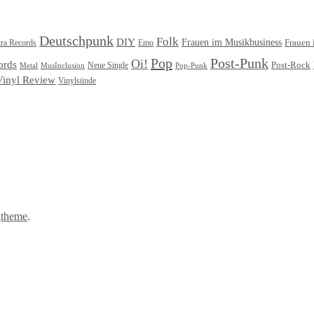
Deutschpunk
Folk
DIY
Frauen im Musikbusiness
ra Records
Frauen 
Emo
Pop
Post-Punk
Oi!
ords
Post-Rock
Metal
MusInclusion
Neue Single
Pop-Punk
Vinyl Review
Vinylsünde
gtheme
.