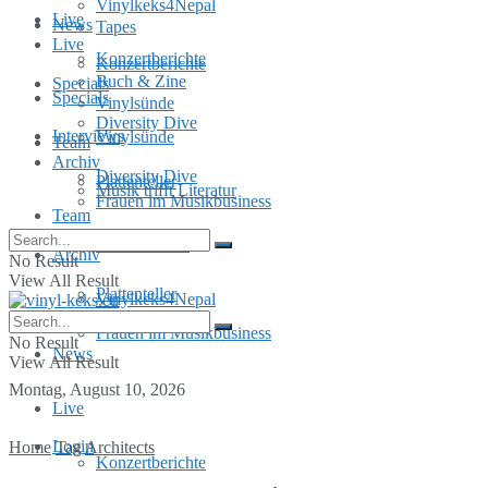
Vinylkeks4Nepal
Live
News
Tapes
Live
Konzertberichte
Konzertberichte
Buch & Zine
Specials
Specials
Vinylsünde
Diversity Dive
Interviews
Vinylsünde
Team
Archiv
Diversity Dive
Plattenteller
Musik trifft Literatur
Frauen im Musikbusiness
Team
MusInclusion
Archiv
No Result
View All Result
Plattenteller
Vinylkeks4Nepal
Frauen im Musikbusiness
No Result
News
View All Result
Montag, August 10, 2026
Live
Login
Home
Tag
Architects
Konzertberichte