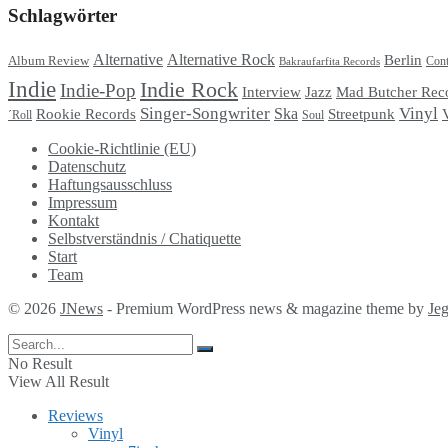
Schlagwörter
Alternative
Alternative Rock
Berlin
Album Review
Cont
Bakraufarfita Records
Indie
Indie Rock
Indie-Pop
Interview
Jazz
Mad Butcher Rec
Singer-Songwriter
Vinyl
Ska
Streetpunk
Rookie Records
Soul
´Roll
Cookie-Richtlinie (EU)
Datenschutz
Haftungsausschluss
Impressum
Kontakt
Selbstverständnis / Chatiquette
Start
Team
© 2026
JNews
- Premium WordPress news & magazine theme by
Je
No Result
View All Result
Reviews
Vinyl