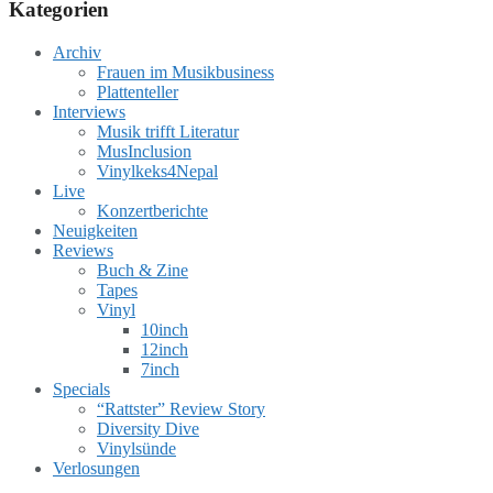
Kategorien
Archiv
Frauen im Musikbusiness
Plattenteller
Interviews
Musik trifft Literatur
MusInclusion
Vinylkeks4Nepal
Live
Konzertberichte
Neuigkeiten
Reviews
Buch & Zine
Tapes
Vinyl
10inch
12inch
7inch
Specials
“Rattster” Review Story
Diversity Dive
Vinylsünde
Verlosungen