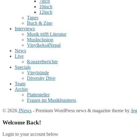
7inch
10inch
12inch
Tapes
Buch & Zine
Interviews
Musik trifft Literatur
MusInclusion
Vinylkeks4Nepal
News
Live
Konzertberichte
Specials
Vinylsünde
Diversity Dive
Team
Archiv
Plattenteller
Frauen im Musikbusiness
© 2026
JNews
- Premium WordPress news & magazine theme by
Je
Welcome Back!
Login to your account below