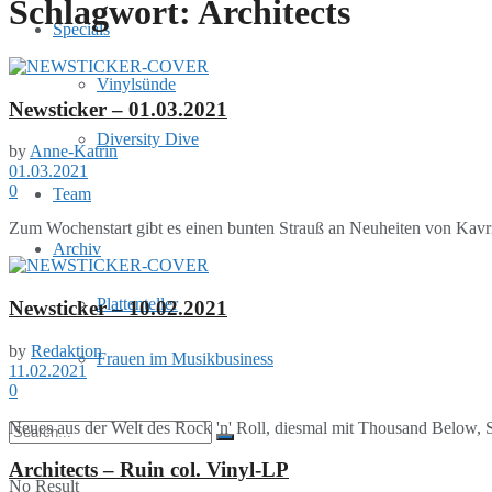
Schlagwort:
Architects
Specials
Vinylsünde
Newsticker – 01.03.2021
Diversity Dive
by
Anne-Katrin
01.03.2021
0
Team
Zum Wochenstart gibt es einen bunten Strauß an Neuheiten von Kavri
Archiv
Plattenteller
Newsticker – 10.02.2021
by
Redaktion
Frauen im Musikbusiness
11.02.2021
0
Neues aus der Welt des Rock 'n' Roll, diesmal mit Thousand Below, 
Architects – Ruin col. Vinyl-LP
No Result