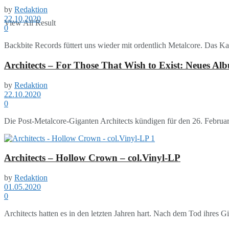
by
Redaktion
22.10.2020
View All Result
0
Backbite Records füttert uns wieder mit ordentlich Metalcore. Das Karl
Architects – For Those That Wish to Exist: Neues Al
by
Redaktion
22.10.2020
0
Die Post-Metalcore-Giganten Architects kündigen für den 26. Februar
Architects – Hollow Crown – col.Vinyl-LP
by
Redaktion
01.05.2020
0
Architects hatten es in den letzten Jahren hart. Nach dem Tod ihres 