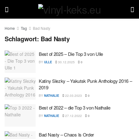
Home
Tag
Bad Nasty
Schlagwort:
Bad Nasty
Best of 2025 – Die Top 3 von Ulle
BY
ULLE
30.12.2025
0
Katiny Slezky – Yakutsk Punk Anthology 2016 –
2019
BY
NATHALIE
22.03.2023
0
Best of 2022 – die Top 3 von Nathalie
BY
NATHALIE
27.12.2022
0
Bad Nasty – Chaos Is Order