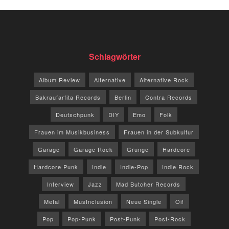
Schlagwörter
Album Review
Alternative
Alternative Rock
Bakraufarfita Records
Berlin
Contra Records
Deutschpunk
DIY
Emo
Folk
Frauen im Musikbusiness
Frauen in der Subkultur
Garage
Garage Rock
Grunge
Hardcore
Hardcore Punk
Indie
Indie-Pop
Indie Rock
Interview
Jazz
Mad Butcher Records
Metal
MusInclusion
Neue Single
Oi!
Pop
Pop-Punk
Post-Punk
Post-Rock