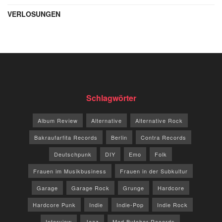
VERLOSUNGEN
Schlagwörter
Album Review
Alternative
Alternative Rock
Bakraufarfita Records
Berlin
Contra Records
Deutschpunk
DIY
Emo
Folk
Frauen im Musikbusiness
Frauen in der Subkultur
Garage
Garage Rock
Grunge
Hardcore
Hardcore Punk
Indie
Indie-Pop
Indie Rock
Interview
Jazz
Mad Butcher Records