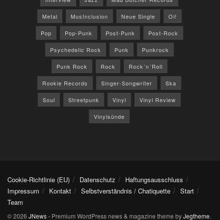
Metal
MusInclusion
Neue Single
Oi!
Pop
Pop-Punk
Post-Punk
Post-Rock
Psychedelic Rock
Punk
Punkrock
Punk Rock
Rock
Rock´n´Roll
Rookie Records
Singer-Songwriter
Ska
Soul
Streetpunk
Vinyl
Vinyl Review
Vinylsünde
Cookie-Richtlinie (EU)
Datenschutz
Haftungsausschluss
Impressum
Kontakt
Selbstverständnis / Chatiquette
Start
Team
© 2026
JNews
- Premium WordPress news & magazine theme by
Jegtheme
.