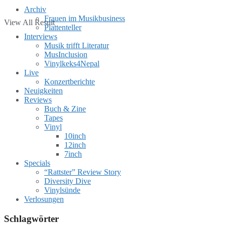
Archiv
Frauen im Musikbusiness
View All Result
Plattenteller
Interviews
Musik trifft Literatur
MusInclusion
Vinylkeks4Nepal
Live
Konzertberichte
Neuigkeiten
Reviews
Buch & Zine
Tapes
Vinyl
10inch
12inch
7inch
Specials
“Rattster” Review Story
Diversity Dive
Vinylsünde
Verlosungen
Schlagwörter