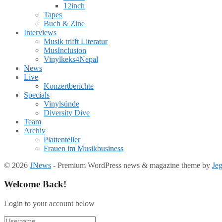
12inch
Tapes
Buch & Zine
Interviews
Musik trifft Literatur
MusInclusion
Vinylkeks4Nepal
News
Live
Konzertberichte
Specials
Vinylsünde
Diversity Dive
Team
Archiv
Plattenteller
Frauen im Musikbusiness
© 2026
JNews
- Premium WordPress news & magazine theme by
Je
Welcome Back!
Login to your account below