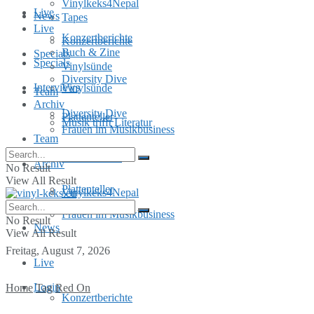
Vinylkeks4Nepal
Live
News
Tapes
Live
Konzertberichte
Konzertberichte
Buch & Zine
Specials
Specials
Vinylsünde
Diversity Dive
Interviews
Vinylsünde
Team
Archiv
Diversity Dive
Plattenteller
Musik trifft Literatur
Frauen im Musikbusiness
Team
MusInclusion
Archiv
No Result
View All Result
Plattenteller
Vinylkeks4Nepal
Frauen im Musikbusiness
No Result
News
View All Result
Freitag, August 7, 2026
Live
Login
Home
Tag
Red On
Konzertberichte