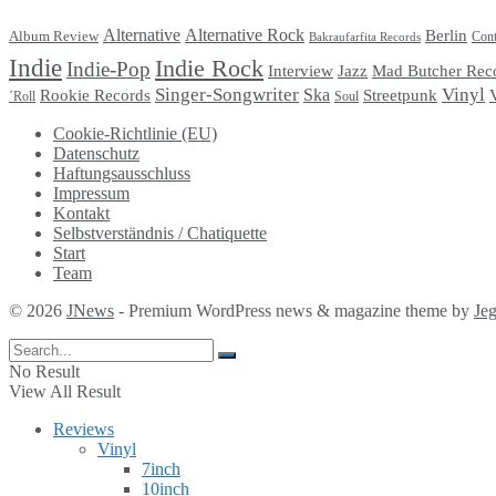
Alternative
Alternative Rock
Berlin
Album Review
Cont
Bakraufarfita Records
Indie
Indie Rock
Indie-Pop
Interview
Jazz
Mad Butcher Rec
Singer-Songwriter
Vinyl
Ska
Streetpunk
Rookie Records
Soul
´Roll
Cookie-Richtlinie (EU)
Datenschutz
Haftungsausschluss
Impressum
Kontakt
Selbstverständnis / Chatiquette
Start
Team
© 2026
JNews
- Premium WordPress news & magazine theme by
Je
No Result
View All Result
Reviews
Vinyl
7inch
10inch