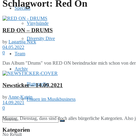
Schlagwort:
Red On
Specials
Vinylsünde
RED ON – DRUMS
Diversity Dive
by
Lagartija Nick
04.05.2022
0
Team
Das Album "Drums" von RED ON beeindruckte mich schon von der ers
Archiv
Plattenteller
Newsticker – 14.09.2021
by
Anne-Katrin
Frauen im Musikbusiness
14.09.2021
0
Montag, Dienstag, dass sind doch alles bürgerliche Kategorien. Al
Kategorien
No Result