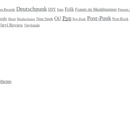
Deutschpunk
Folk
DIY
Frauen im Musikbusiness
ra Records
Frauen 
Emo
Pop
Post-Punk
Oi!
ords
Post-Rock
Metal
MusInclusion
Neue Single
Pop-Punk
Vinyl Review
Vinylsünde
gtheme
.