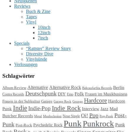
Neuigkeiten
Reviews
Buch & Zine
Tapes
Vinyl
10inch
12inch
7inch
Specials
“Rattster” Review Story
Diversity Dive
Vinylsünde
Verlosungen
Schlagwörter
Alternative
Alternative Rock
Berlin
Album Review
Bakraufarfita Records
Deutschpunk
Folk
DIY
Frauen im Musikbusiness
Contra Records
Emo
Hardcore
Hardcore
Garage
Frauen in der Subkultur
Garage Rock
Grunge
Indie
Indie Rock
Indie-Pop
Punk
Interview
Jazz
Mad
Pop
Post-
Oi!
Butcher Records
Metal
MusInclusion
Neue Single
Pop-Punk
Punk
Punkrock
Punk
Punk
Psychedelic Rock
Post-Rock
Rock