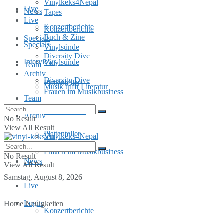
Vinylkeks4Nepal
Live
News
Tapes
Live
Konzertberichte
Konzertberichte
Buch & Zine
Specials
Specials
Vinylsünde
Diversity Dive
Interviews
Vinylsünde
Team
Archiv
Diversity Dive
Plattenteller
Musik trifft Literatur
Frauen im Musikbusiness
Team
MusInclusion
Archiv
No Result
View All Result
Plattenteller
Vinylkeks4Nepal
Frauen im Musikbusiness
No Result
News
View All Result
Samstag, August 8, 2026
Live
Login
Home
Neuigkeiten
Konzertberichte