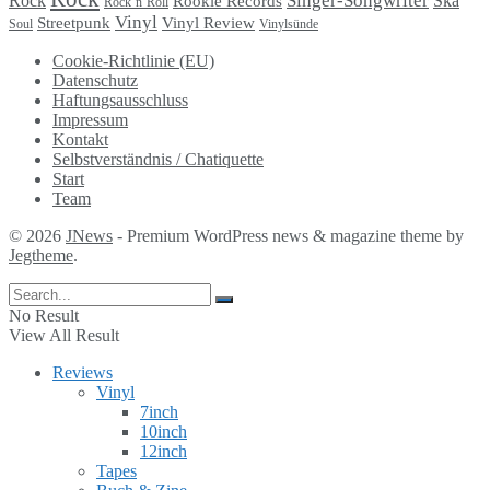
Singer-Songwriter
Rock
Ska
Rookie Records
Rock´n´Roll
Vinyl
Streetpunk
Vinyl Review
Soul
Vinylsünde
Cookie-Richtlinie (EU)
Datenschutz
Haftungsausschluss
Impressum
Kontakt
Selbstverständnis / Chatiquette
Start
Team
© 2026
JNews
- Premium WordPress news & magazine theme by
Jegtheme
.
No Result
View All Result
Reviews
Vinyl
7inch
10inch
12inch
Tapes