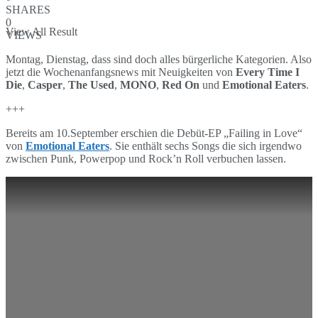
SHARES
0
View All Result
VIEWS
Montag, Dienstag, dass sind doch alles bürgerliche Kategorien. Also
jetzt die Wochenanfangsnews mit Neuigkeiten von
Every Time I
Die
,
Casper
,
The Used
,
MONO
,
Red On
und
Emotional Eaters
.
+++
Bereits am 10.September erschien die Debüt-EP „Failing in Love“
von
Emotional Eaters
. Sie enthält sechs Songs die sich irgendwo
zwischen Punk, Powerpop und Rock’n Roll verbuchen lassen.