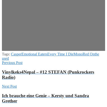
Tags:
Casper
Emotional Eaters
Every Time I Die
Mono
Red On
the
used
Previous Post
Vinylkeks4Nepal – #12 STEFAN (Punkrockers
Radio)
Next Post
Ich brauche eine Genie – Kersty und Sandra
Grether