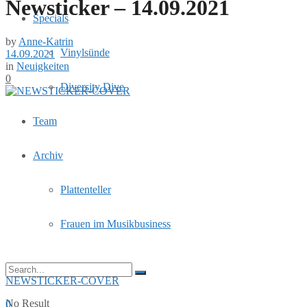
Newsticker – 14.09.2021
Specials
by
Anne-Katrin
Vinylsünde
14.09.2021
in
Neuigkeiten
0
Diversity Dive
Team
Archiv
Plattenteller
Frauen im Musikbusiness
NEWSTICKER-COVER
No Result
0