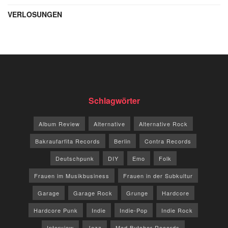
VERLOSUNGEN
Schlagwörter
Album Review
Alternative
Alternative Rock
Bakraufarfita Records
Berlin
Contra Records
Deutschpunk
DIY
Emo
Folk
Frauen im Musikbusiness
Frauen in der Subkultur
Garage
Garage Rock
Grunge
Hardcore
Hardcore Punk
Indie
Indie-Pop
Indie Rock
Interview
Jazz
Mad Butcher Records