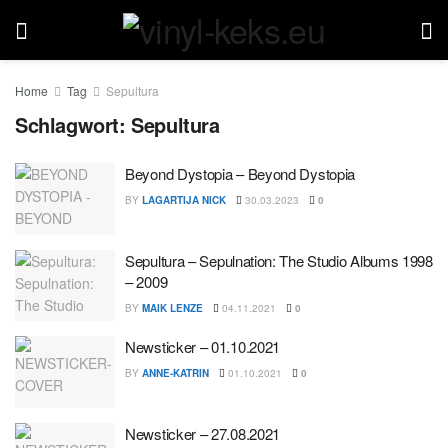
Home
Tag
Sepultura
Schlagwort:
Sepultura
Beyond Dystopia – Beyond Dystopia
BY
LAGARTIJA NICK
30.03.2023
0
Sepultura – Sepulnation: The Studio Albums 1998
– 2009
BY
MAIK LENZE
04.11.2021
0
Newsticker – 01.10.2021
BY
ANNE-KATRIN
01.10.2021
0
Newsticker – 27.08.2021