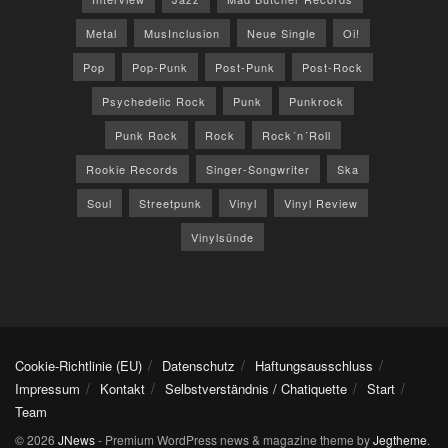
Metal
MusInclusion
Neue Single
Oi!
Pop
Pop-Punk
Post-Punk
Post-Rock
Psychedelic Rock
Punk
Punkrock
Punk Rock
Rock
Rock´n´Roll
Rookie Records
Singer-Songwriter
Ska
Soul
Streetpunk
Vinyl
Vinyl Review
Vinylsünde
Cookie-Richtlinie (EU)
Datenschutz
Haftungsausschluss
Impressum
Kontakt
Selbstverständnis / Chatiquette
Start
Team
© 2026
JNews
- Premium WordPress news & magazine theme by
Jegtheme
.