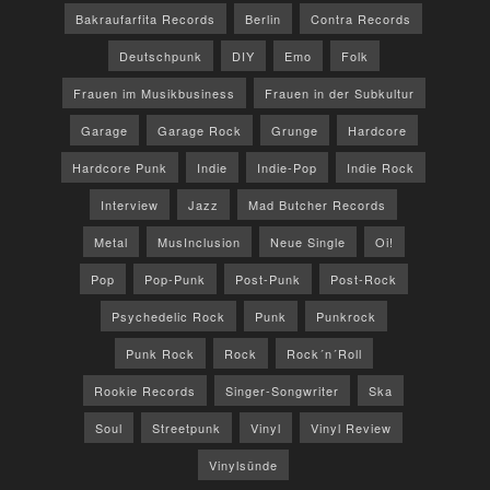
Bakraufarfita Records
Berlin
Contra Records
Deutschpunk
DIY
Emo
Folk
Frauen im Musikbusiness
Frauen in der Subkultur
Garage
Garage Rock
Grunge
Hardcore
Hardcore Punk
Indie
Indie-Pop
Indie Rock
Interview
Jazz
Mad Butcher Records
Metal
MusInclusion
Neue Single
Oi!
Pop
Pop-Punk
Post-Punk
Post-Rock
Psychedelic Rock
Punk
Punkrock
Punk Rock
Rock
Rock´n´Roll
Rookie Records
Singer-Songwriter
Ska
Soul
Streetpunk
Vinyl
Vinyl Review
Vinylsünde