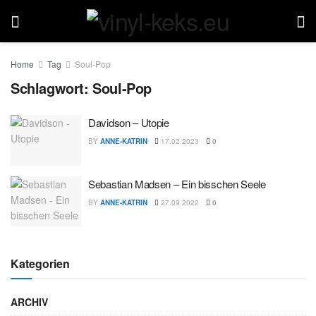
Home
Tag
Soul-Pop
Schlagwort:
Soul-Pop
Davidson – Utopie
BY
ANNE-KATRIN
17.02.2023
0
Sebastian Madsen – Ein bisschen Seele
BY
ANNE-KATRIN
27.09.2022
0
Kategorien
ARCHIV