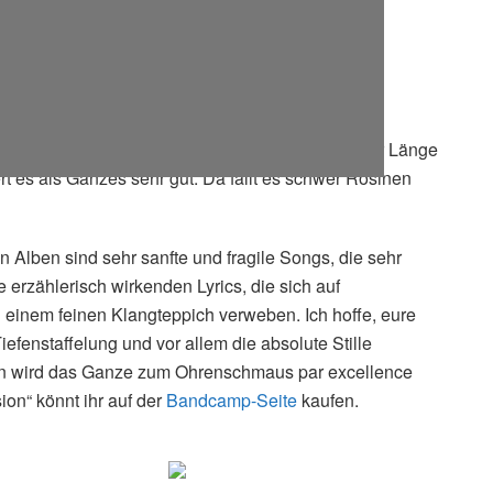
lner Songs, denn das Album verdient es in ganzer Länge
rt es als Ganzes sehr gut. Da fällt es schwer Rosinen
en Alben sind sehr sanfte und fragile Songs, die sehr
 erzählerisch wirkenden Lyrics, die sich auf
einem feinen Klangteppich verweben. Ich hoffe, eure
efenstaffelung und vor allem die absolute Stille
n wird das Ganze zum Ohrenschmaus par excellence
ion“ könnt ihr auf der
Bandcamp-Seite
kaufen.