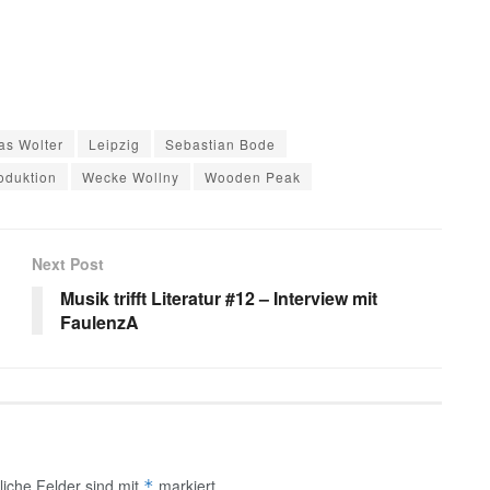
as Wolter
Leipzig
Sebastian Bode
oduktion
Wecke Wollny
Wooden Peak
Next Post
Musik trifft Literatur #12 – Interview mit
FaulenzA
liche Felder sind mit
markiert
*