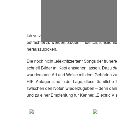
Ich verzichte bewußt auf das Hervorheben einze
betrachtet zu werden. Zudem finde ich, funktionie
herauszupicken.
Die noch nicht „elektrifizierten“ Songs der früher
schnell Bilder im Kopf entstehen lassen. Dazu die
wundersame Art und Weise mit dem Gehörten zu 
HiFi-Anlagen sind in der Lage, diese räumliche Ti
zwischen den Noten wiederzugeben – denn dan
und zu einer Empfehlung für Kenner. „Electric Vis