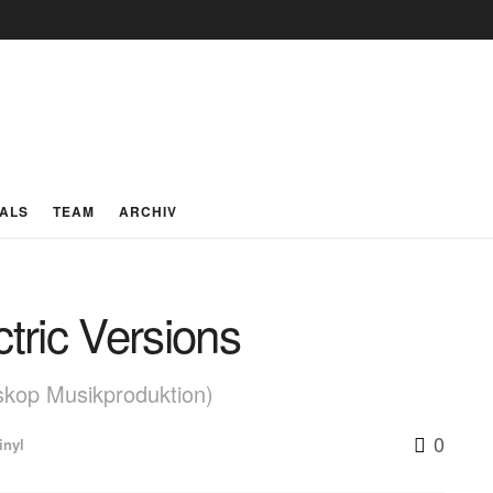
IALS
TEAM
ARCHIV
ric Versions
skop Musikproduktion)
0
inyl