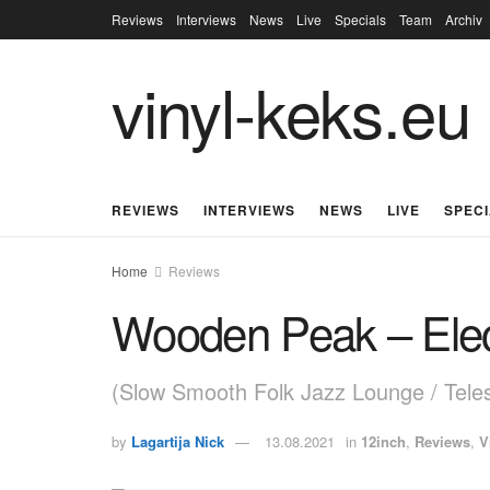
Reviews
Interviews
News
Live
Specials
Team
Archiv
vinyl-keks.eu
REVIEWS
INTERVIEWS
NEWS
LIVE
SPEC
Home
Reviews
Wooden Peak – Elect
(Slow Smooth Folk Jazz Lounge / Tele
by
Lagartija Nick
13.08.2021
in
12inch
,
Reviews
,
V