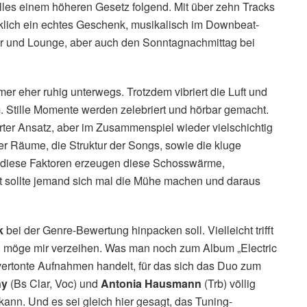
lles einem höheren Gesetz folgend. Mit über zehn Tracks
klich ein echtes Geschenk, musikalisch im Downbeat-
Bar und Lounge, aber auch den Sonntagnachmittag bei
er eher ruhig unterwegs. Trotzdem vibriert die Luft und
. Stille Momente werden zelebriert und hörbar gemacht.
erter Ansatz, aber im Zusammenspiel wieder vielschichtig
er Räume, die Struktur der Songs, sowie die kluge
ll diese Faktoren erzeugen diese Schosswärme,
ht sollte jemand sich mal die Mühe machen und daraus
k
bei der Genre-Bewertung hinpacken soll. Vielleicht trifft
 möge mir verzeihen. Was man noch zum Album „Electric
vertonte Aufnahmen handelt, für das sich das Duo zum
ny
(Bs Clar, Voc) und
Antonia Hausmann
(Trb) völlig
ann. Und es sei gleich hier gesagt, das Tuning-