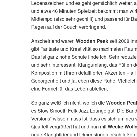
Lebenszeichen und es geht gemächlich weiter, a
und etwa 46 Minuten Spielzeit bekommt man wir
Midtempo (also sehr gechillt) und passend für 
Regen auf der Couch verbringend.
Anscheinend waren
Wooden Peak
seit 2008 imm
gibt Fantasie und Kreativität so maximalen Raum
Das ist ganz hohe Schule finde ich. Sehr reduzi
und sehr interessant: Klangumfang, das Füllen d
Kompostion mit ihren detaillierten Akzenten – a
Geborgenheit und ja, eben diese Ruhe. Vielleic
eine Formel für das Leben ableiten.
So ganz weiß ich nicht, wo ich die
Wooden Pea
es Slow Smooth Folk Jazz Lounge gut. Die Band
Versions“ wissen muss ist, dass es sich um neu 
Quartett vergrößert hat und nun mit
Wecke Woll
neue Klangbilder und Dimensionen erschließen k