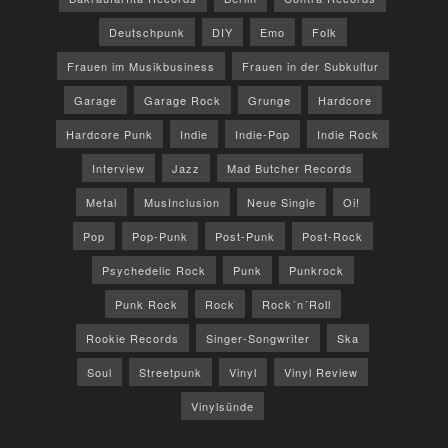
Deutschpunk
DIY
Emo
Folk
Frauen im Musikbusiness
Frauen in der Subkultur
Garage
Garage Rock
Grunge
Hardcore
Hardcore Punk
Indie
Indie-Pop
Indie Rock
Interview
Jazz
Mad Butcher Records
Metal
MusInclusion
Neue Single
Oi!
Pop
Pop-Punk
Post-Punk
Post-Rock
Psychedelic Rock
Punk
Punkrock
Punk Rock
Rock
Rock´n´Roll
Rookie Records
Singer-Songwriter
Ska
Soul
Streetpunk
Vinyl
Vinyl Review
Vinylsünde