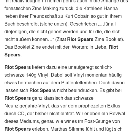
mit relativ toughen Themen geht’s auch in die Anfänge des
femistischen Zine Making zurück, die Kathleen Hanna
neben ihrer Freundschaft zu Kurt Cobain so gut in ihrem
Buch beschreibt (siehe unten). Geschrieben „…für all
diejenigen, die nicht gehört werden und für die, die sich
nicht äußern können…“ (Zitat
Riot Spears
Zine Booklet).
Das Booklet Zine endet mit den Worten: In Liebe,
Riot
Spears
.
Riot Spears
liefern dazu eine unaufgeregt schlicht-
schwarze 140g Vinyl. Dabei soll Vinyl momentan häufig
etwas hermachen auf dem Plattentellerchen. Doch davon
lassen sich
Riot Spears
nicht beeindrucken. Es gibt bei
Riot Spears
ganz klassisch das schwarze
Neunzigerjahre-Vinyl, das vor dem prophezeiten Exitus
durch CD, der bisher nicht eintrat. Wir erleben ein Revival
dieses Mediums, genau wie wir es im Post-Grunge von
Riot Spears
erleben. Marthas Stimme fühlt und fügt sich