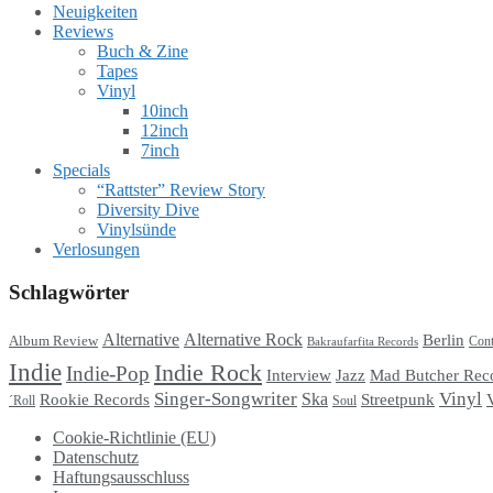
Neuigkeiten
Reviews
Buch & Zine
Tapes
Vinyl
10inch
12inch
7inch
Specials
“Rattster” Review Story
Diversity Dive
Vinylsünde
Verlosungen
Schlagwörter
Alternative
Alternative Rock
Berlin
Album Review
Cont
Bakraufarfita Records
Indie
Indie Rock
Indie-Pop
Interview
Jazz
Mad Butcher Rec
Singer-Songwriter
Vinyl
Ska
Streetpunk
Rookie Records
Soul
´Roll
Cookie-Richtlinie (EU)
Datenschutz
Haftungsausschluss