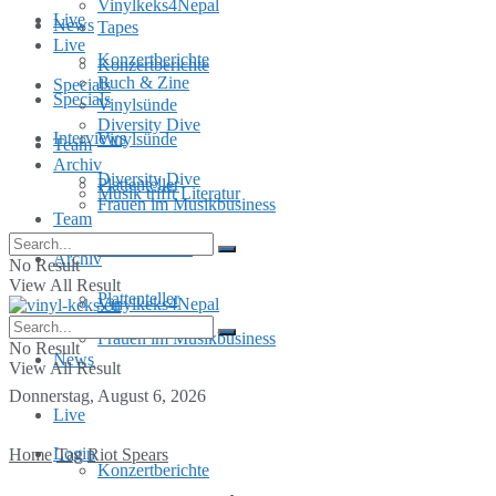
Vinylkeks4Nepal
Live
News
Tapes
Live
Konzertberichte
Konzertberichte
Buch & Zine
Specials
Specials
Vinylsünde
Diversity Dive
Interviews
Vinylsünde
Team
Archiv
Diversity Dive
Plattenteller
Musik trifft Literatur
Frauen im Musikbusiness
Team
MusInclusion
Archiv
No Result
View All Result
Plattenteller
Vinylkeks4Nepal
Frauen im Musikbusiness
No Result
News
View All Result
Donnerstag, August 6, 2026
Live
Login
Home
Tag
Riot Spears
Konzertberichte