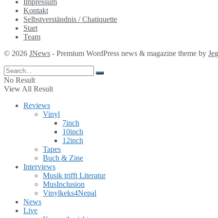
Impressum
Kontakt
Selbstverständnis / Chatiquette
Start
Team
© 2026
JNews
- Premium WordPress news & magazine theme by
Je
No Result
View All Result
Reviews
Vinyl
7inch
10inch
12inch
Tapes
Buch & Zine
Interviews
Musik trifft Literatur
MusInclusion
Vinylkeks4Nepal
News
Live