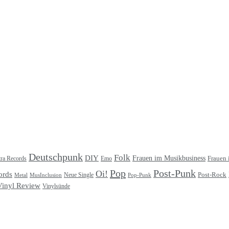
Deutschpunk
Folk
DIY
Frauen im Musikbusiness
ra Records
Frauen 
Emo
Pop
Post-Punk
Oi!
ords
Post-Rock
Metal
MusInclusion
Neue Single
Pop-Punk
Vinyl Review
Vinylsünde