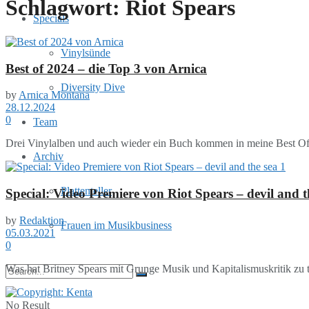
Schlagwort:
Riot Spears
Specials
Vinylsünde
Best of 2024 – die Top 3 von Arnica
Diversity Dive
by
Arnica Montana
28.12.2024
0
Team
Drei Vinylalben und auch wieder ein Buch kommen in meine Best Of 2
Archiv
Plattenteller
Special: Video Premiere von Riot Spears – devil and t
by
Redaktion
Frauen im Musikbusiness
05.03.2021
0
Was hat Britney Spears mit Grunge Musik und Kapitalismuskritik zu tu
No Result